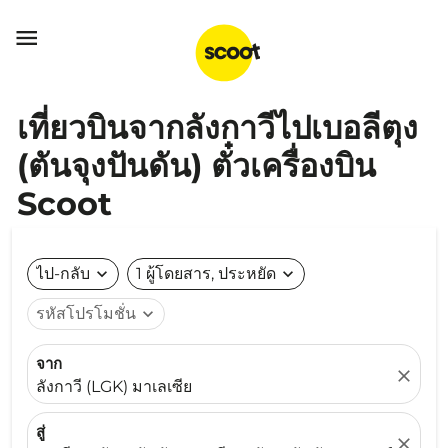

เที่ยวบินจากลังกาวีไปเบอลีตุง
(ตันจุงปันดัน) ตั๋วเครื่องบิน
Scoot
ไป-กลับ
expand_more
1 ผู้โดยสาร, ประหยัด
expand_more
รหัสโปรโมชั่น
expand_more
จาก
close
ลังกาวี (LGK) มาเลเซีย
สู่
close