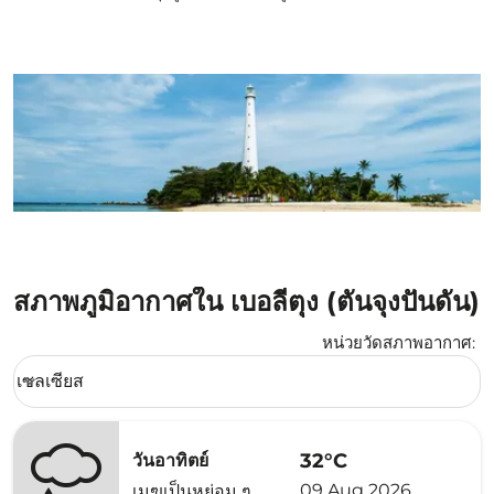
สภาพภูมิอากาศใน เบอลีตุง (ตันจุงปันดัน)
หน่วยวัดสภาพอากาศ
:
Weather unit option เซลเซียส Selected
เซลเซียส
keyboard_arrow_down
32°C
วันอาทิตย์
09 Aug 2026
เมฆเป็นหย่อม ๆ