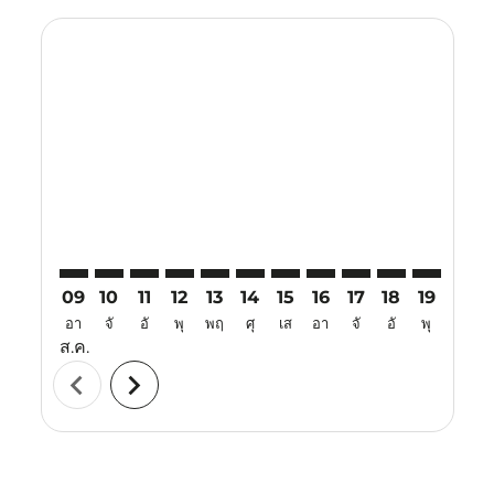
Displaying fares for สิงหาคม-2026
LGK–TJQ: cmp-view-offers-disclaimer. ค้นหาข้อเสนอ
LGK–TJQ: cmp-view-offers-disclaimer. ค้นหาข้อเ
LGK–TJQ: cmp-view-offers-disclaimer. ค้นหา
LGK–TJQ: cmp-view-offers-disclaimer. ค
LGK–TJQ: cmp-view-offers-disclaime
LGK–TJQ: cmp-view-offers-discl
LGK–TJQ: cmp-view-offers-d
LGK–TJQ: cmp-view-offe
LGK–TJQ: cmp-view
LGK–TJQ: cmp-
LGK–TJQ: 
LGK–T
L
09
10
11
12
13
14
15
16
17
18
19
20
อา
จั
อั
พุ
พฤ
ศุ
เส
อา
จั
อั
พุ
พฤ
ส.ค.
chevron_left
chevron_right