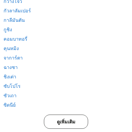
กวางโจว
กัวลาลัมเปอร์
กาลีมันตัน
กูชิง
คอมบาทอรี่
คุนหมิง
จาการ์ตา
ฉางชา
ชิงเต่า
ซับโปโร
ซัวเถา
ซิดนีย์
ดูเพิ่มเติม