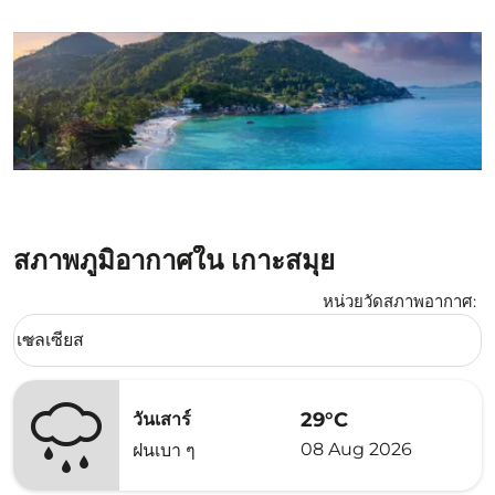
สภาพภูมิอากาศใน เกาะสมุย
หน่วยวัดสภาพอากาศ
:
Weather unit option เซลเซียส Selected
เซลเซียส
keyboard_arrow_down
29°C
วันเสาร์
08 Aug 2026
ฝนเบา ๆ