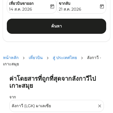
เที่ยวบินขาออก
ขากลับ
today
today
fc-booking-departure-date-aria-label
fc-booking-return-date-ari
14 ส.ค. 2026
21 ส.ค. 2026
ค้นหา
หน้าหลัก
เที่ยวบิน
สู่ ประเทศไทย
ลังกาวี -
เกาะสมุย
ค่าโดยสารที่ถูกที่สุดจากลังกาวีไป
ลองอัปเดตเส้นทางของคุณ (ต้นทางและ/หรือปลายทาง) หรือเลื
เกาะสมุย
จาก
close