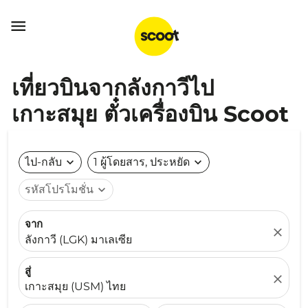

เที่ยวบินจากลังกาวีไป
เกาะสมุย ตั๋วเครื่องบิน Scoot
ไป-กลับ
expand_more
1 ผู้โดยสาร, ประหยัด
expand_more
รหัสโปรโมชั่น
expand_more
จาก
close
ลังกาวี (LGK) มาเลเซีย
สู่
close
เกาะสมุย (USM) ไทย