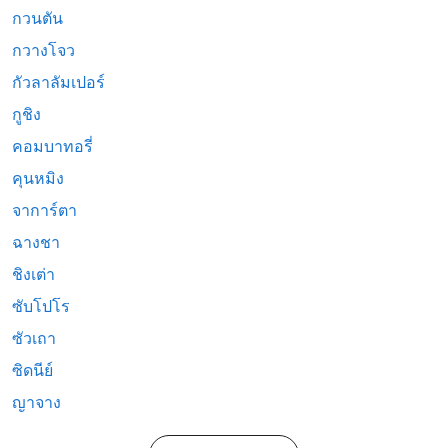
กวนตัน
กวางโจว
กัวลาลัมเปอร์
กูชิง
คอมบาทอรี่
คุนหมิง
จาการ์ตา
ฉางชา
ชิงเต่า
ซับโปโร
ซัวเถา
ซิดนีย์
ญาจาง