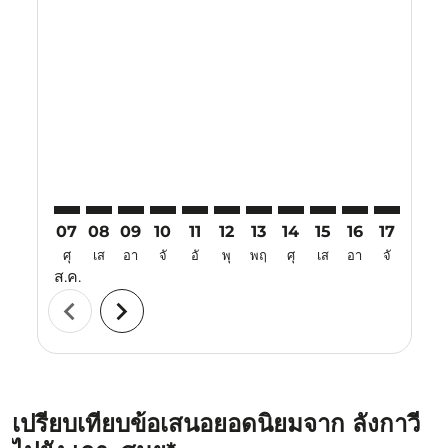
Displaying fares for สิงหาคม-2026
LGK–USM: cmp-view-offers-disclaimer. ค้นหาข้อเสนอ
LGK–USM: cmp-view-offers-disclaimer. ค้นหาข้อ
LGK–USM: cmp-view-offers-disclaimer. ค้นห
LGK–USM: cmp-view-offers-disclaimer. 
LGK–USM: cmp-view-offers-disclaim
LGK–USM: cmp-view-offers-disc
LGK–USM: cmp-view-offers-
LGK–USM: cmp-view-off
LGK–USM: cmp-view
LGK–USM: cmp-
LGK–USM: 
LGK–U
L
07
08
09
10
11
12
13
14
15
16
17
18
ศุ
เส
อา
จั
อั
พุ
พฤ
ศุ
เส
อา
จั
อั
ส.ค.
chevron_left
chevron_right
เปรียบเทียบข้อเสนอยอดนิยมจาก ลังกาวี