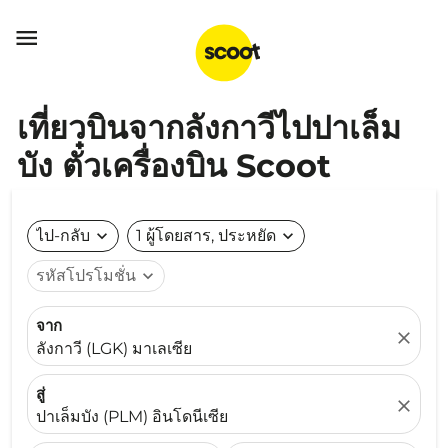

เที่ยวบินจากลังกาวีไปปาเล็ม
บัง ตั๋วเครื่องบิน Scoot
ไป-กลับ
expand_more
1 ผู้โดยสาร, ประหยัด
expand_more
รหัสโปรโมชั่น
expand_more
จาก
close
ลังกาวี (LGK) มาเลเซีย
สู่
close
ปาเล็มบัง (PLM) อินโดนีเซีย