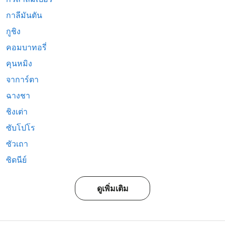
กาลีมันตัน
กูชิง
คอมบาทอรี่
คุนหมิง
จาการ์ตา
ฉางชา
ชิงเต่า
ซับโปโร
ซัวเถา
ซิดนีย์
ดูเพิ่มเติม