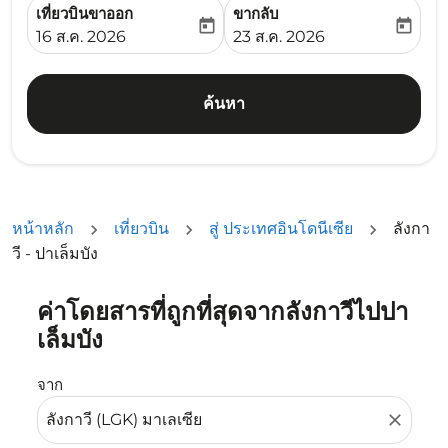
เที่ยวบินขาออก
ขากลับ
today
today
fc-booking-departure-date-aria-label
fc-booking-return-date-ari
16 ส.ค. 2026
23 ส.ค. 2026
ค้นหา
หน้าหลัก
เที่ยวบิน
สู่ ประเทศอินโดนีเซีย
ลังกา
วี - ปาเล็มบัง
ค่าโดยสารที่ถูกที่สุดจากลังกาวีไปปา
ลองอัปเดตเส้นทางของคุณ (ต้นทางและ/หรือปลายทาง) หรือเลื
เล็มบัง
จาก
close