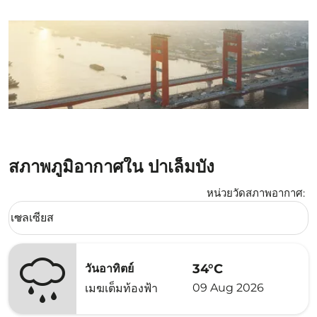
สภาพภูมิอากาศใน ปาเล็มบัง
หน่วยวัดสภาพอากาศ
:
Weather unit option เซลเซียส Selected
เซลเซียส
keyboard_arrow_down
34°C
วันอาทิตย์
09 Aug 2026
เมฆเต็มท้องฟ้า