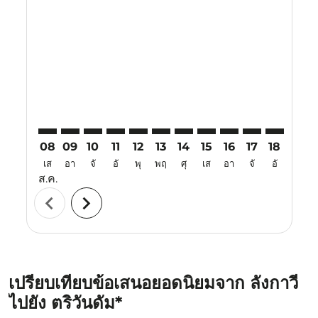
LGK–TRV: cmp-view-offers-disclaimer. ค้นหาข้อเสนอ
LGK–TRV: cmp-view-offers-disclaimer. ค้นหาข้อเ
LGK–TRV: cmp-view-offers-disclaimer. ค้นหา
LGK–TRV: cmp-view-offers-disclaimer. ค
LGK–TRV: cmp-view-offers-disclaime
LGK–TRV: cmp-view-offers-discl
LGK–TRV: cmp-view-offers-d
LGK–TRV: cmp-view-off
LGK–TRV: cmp-view
LGK–TRV: cmp-
LGK–TRV: 
LGK–T
L
08
09
10
11
12
13
14
15
16
17
18
19
เส
อา
จั
อั
พุ
พฤ
ศุ
เส
อา
จั
อั
พุ
ส.ค.
chevron_left
chevron_right
เปรียบเทียบข้อเสนอยอดนิยมจาก ลังกาวี
ไปยัง ตริวันดัม*