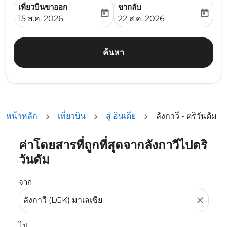
เที่ยวบินขาออก
ขากลับ
today
today
fc-booking-departure-date-aria-label
fc-booking-return-date-ari
15 ส.ค. 2026
22 ส.ค. 2026
ค้นหา
หน้าหลัก
เที่ยวบิน
สู่ อินเดีย
ลังกาวี - ตริวันดัม
ค่าโดยสารที่ถูกที่สุดจากลังกาวีไปตริ
ลองอัปเดตเส้นทางของคุณ (ต้นทางและ/หรือปลายทาง) หรือเลื
วันดัม
จาก
close
ไป