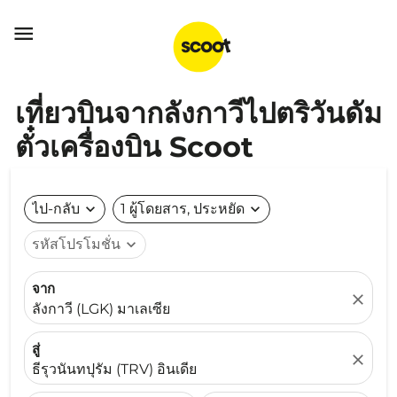

เที่ยวบินจากลังกาวีไปตริวันดัม
ตั๋วเครื่องบิน Scoot
ไป-กลับ
expand_more
1 ผู้โดยสาร, ประหยัด
expand_more
รหัสโปรโมชั่น
expand_more
จาก
close
ลังกาวี (LGK) มาเลเซีย
สู่
close
ธีรุวนันทปุรัม (TRV) อินเดีย