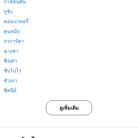
กาลีมันตัน
กูชิง
คอมบาทอรี่
คุนหมิง
จาการ์ตา
ฉางชา
ชิงเต่า
ซับโปโร
ซัวเถา
ซิดนีย์
ดูเพิ่มเติม