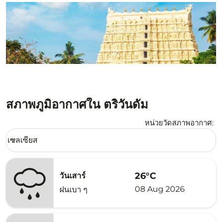
สภาพภูมิอากาศใน ตริวันดัม
หน่วยวัดสภาพอากาศ
:
Weather unit option เซลเซียส Selected
เซลเซียส
keyboard_arrow_down
26°C
วันเสาร์
08 Aug 2026
ฝนเบา ๆ