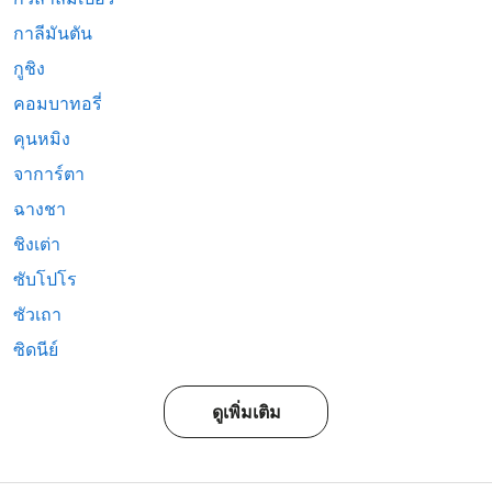
กาลีมันตัน
กูชิง
คอมบาทอรี่
คุนหมิง
จาการ์ตา
ฉางชา
ชิงเต่า
ซับโปโร
ซัวเถา
ซิดนีย์
ดูเพิ่มเติม