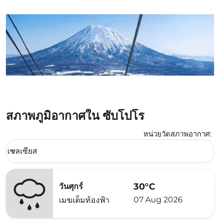
สภาพภูมิอากาศใน ซับโปโร
หน่วยวัดสภาพอากาศ
:
Weather unit option เซลเซียส Selected
เซลเซียส
keyboard_arrow_down
30°C
วันศุกร์
07 Aug 2026
เมฆเต็มท้องฟ้า