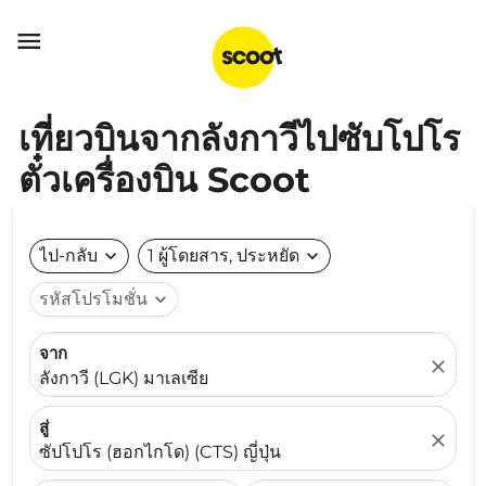

เที่ยวบินจากลังกาวีไปซับโปโร
ตั๋วเครื่องบิน Scoot
ไป-กลับ
expand_more
1 ผู้โดยสาร, ประหยัด
expand_more
รหัสโปรโมชั่น
expand_more
จาก
close
ลังกาวี (LGK) มาเลเซีย
สู่
close
ซัปโปโร (ฮอกไกโด) (CTS) ญี่ปุ่น