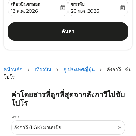
เที่ยวบินขาออก
ขากลับ
today
today
fc-booking-departure-date-aria-label
fc-booking-return-date-ari
13 ส.ค. 2026
20 ส.ค. 2026
ค้นหา
หน้าหลัก
เที่ยวบิน
สู่ ประเทศญี่ปุ่น
ลังกาวี - ซับ
โปโร
ค่าโดยสารที่ถูกที่สุดจากลังกาวีไปซับ
ลองอัปเดตเส้นทางของคุณ (ต้นทางและ/หรือปลายทาง) หรือเลื
โปโร
จาก
close