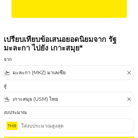
เปรียบเทียบข้อเสนอยอดนิยมจาก รัฐ
มะละกา ไปยัง เกาะสมุย*
จาก
flight_takeoff
close
สู่
flight_land
close
งบประมาณ
THB