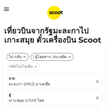

เที่ยวบินจากรัฐมะละกาไป
เกาะสมุย ตั๋วเครื่องบิน Scoot
ไป-กลับ
expand_more
1 ผู้โดยสาร, ประหยัด
expand_more
รหัสโปรโมชั่น
expand_more
จาก
close
มะละกา (MKZ) มาเลเซีย
สู่
close
เกาะสมุย (USM) ไทย