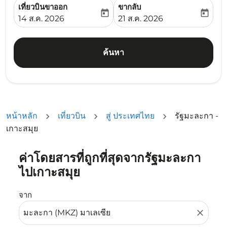
เที่ยวบินขาออก
ขากลับ
today
today
fc-booking-departure-date-aria-label
fc-booking-return-date-ari
14 ส.ค. 2026
21 ส.ค. 2026
ค้นหา
หน้าหลัก
เที่ยวบิน
สู่ ประเทศไทย
รัฐมะละกา -
เกาะสมุย
ค่าโดยสารที่ถูกที่สุดจากรัฐมะละกา
ลองอัปเดตเส้นทางของคุณ (ต้นทางและ/หรือปลายทาง) หรือเลื
ไปเกาะสมุย
จาก
close