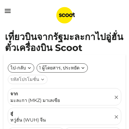

เที่ยวบินจากรัฐมะละกาไปอู่ฮั่น
ตั๋วเครื่องบิน Scoot
ไป-กลับ
expand_more
1 ผู้โดยสาร, ประหยัด
expand_more
รหัสโปรโมชั่น
expand_more
จาก
close
มะละกา (MKZ) มาเลเซีย
สู่
close
หวู่ฮั่น (WUH) จีน