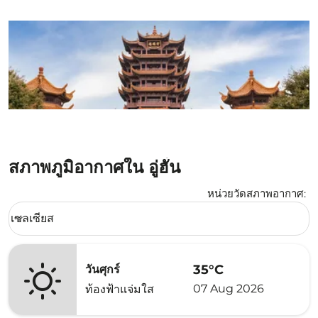
สภาพภูมิอากาศใน อู่ฮั่น
หน่วยวัดสภาพอากาศ
:
Weather unit option เซลเซียส Selected
เซลเซียส
keyboard_arrow_down
35°C
วันศุกร์
07 Aug 2026
ท้องฟ้าแจ่มใส