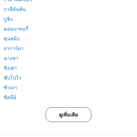
กาลีมันตัน
กูชิง
คอมบาทอรี่
คุนหมิง
จาการ์ตา
ฉางชา
ชิงเต่า
ซับโปโร
ซัวเถา
ซิดนีย์
ดูเพิ่มเติม