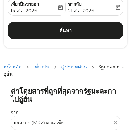
เที่ยวบินขาออก
ขากลับ
today
today
fc-booking-departure-date-aria-label
fc-booking-return-date-ari
14 ส.ค. 2026
21 ส.ค. 2026
ค้นหา
หน้าหลัก
เที่ยวบิน
สู่ ประเทศจีน
รัฐมะละกา -
อู่ฮั่น
ค่าโดยสารที่ถูกที่สุดจากรัฐมะละกา
ลองอัปเดตเส้นทางของคุณ (ต้นทางและ/หรือปลายทาง) หรือเลื
ไปอู่ฮั่น
จาก
close