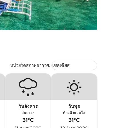
Weather unit option เซลเซียส Selec
หน่วยวัดสภาพอากาศ
:
เซลเซียส
keyboard_arrow_down
วันอังคาร
วันพุธ
ฝนเบา ๆ
ท้องฟ้าแจ่มใส
31°C
31°C