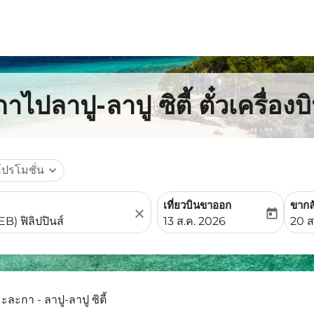
าไปลาปู-ลาปู ซิตี้ ตั๋วเครื่อ
โปรโมชั่น
expand_more
เที่ยวบินขาออก
ขากล
close
today
fc-booking-departure-date-
fc-b
13 ส.ค. 2026
20 ส
ะละกา - ลาปู-ลาปู ซิตี้