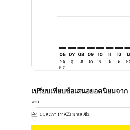
Displaying fares for สิงหาคม-202
MKZ–CEB: cmp-view-offers-discla
MKZ–CEB: cmp-view-offers-di
MKZ–CEB: cmp-view-offe
MKZ–CEB: cmp-view-
MKZ–CEB: cmp-v
MKZ–CEB: c
MKZ–CE
MK
06
07
08
09
10
11
12
1
พฤ
ศุ
เส
อา
จั
อั
พุ
พ
ส.ค.
เปรียบเทียบข้อเสนอยอดนิยมจาก รั
จาก
flight_takeoff
ไม่มีค่าโดยสารที่ตรงกับเกณฑ์การคัดกรองของค