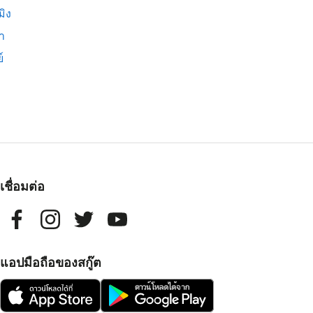
มิง
่า
์
เชื่อมต่อ
แอปมือถือของสกู๊ต