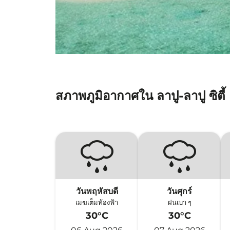
สภาพภูมิอากาศใน ลาปู-ลาปู ซิตี้
วันพฤหัสบดี
วันศุกร์
เมฆเต็มท้องฟ้า
ฝนเบา ๆ
30°C
30°C