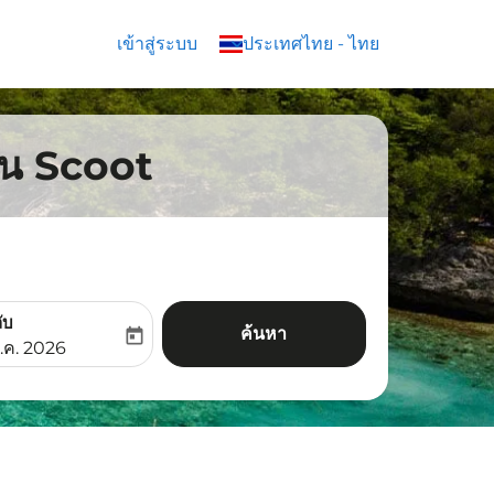
เข้าสู่ระบบ
keyboard_arrow_down
ประเทศไทย
-
ไทย
งบิน Scoot
ับ
ค้นหา
today
aria-label
ooking-return-date-aria-label
.ค. 2026