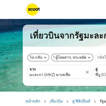
เที่ยวบินจากรัฐมะละก
ไป-กลับ
expand_more
1 ผู้โดยสาร, ประหยัด
expand_more
รหัส
จาก
สู่
close
หน้าหลัก
เที่ยวบิน
สู่ ฟิลิปปินส์
รัฐม