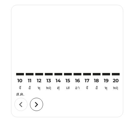
Displaying fares for สิงหาคม-2026
YIA–OKA: cmp-view-offers-disclaimer. ค้นหาข้อเสนอ
YIA–OKA: cmp-view-offers-disclaimer. ค้นหาข้อเ
YIA–OKA: cmp-view-offers-disclaimer. ค้นหา
YIA–OKA: cmp-view-offers-disclaimer. ค
YIA–OKA: cmp-view-offers-disclaime
YIA–OKA: cmp-view-offers-discl
YIA–OKA: cmp-view-offers-d
YIA–OKA: cmp-view-off
YIA–OKA: cmp-view
YIA–OKA: cmp-
YIA–OKA: 
YIA–O
Y
10
11
12
13
14
15
16
17
18
19
20
21
จั
อั
พุ
พฤ
ศุ
เส
อา
จั
อั
พุ
พฤ
ศุ
ส.ค.
chevron_left
chevron_right