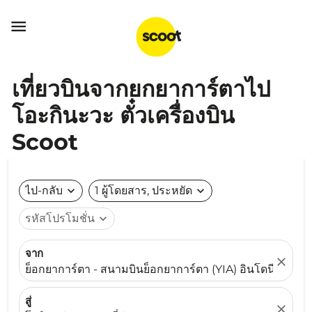

เที่ยวบินจากยกยาการ์ตาไป
โอะกินะวะ ตั๋วเครื่องบิน
Scoot
ไป-กลับ
expand_more
1 ผู้โดยสาร, ประหยัด
expand_more
รหัสโปรโมชั่น
expand_more
จาก
close
ย็อกยาการ์ตา - สนามบินย็อกยาการ์ตา (YIA) อินโดนีเซีย
สู่
close