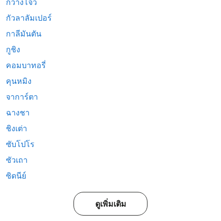
กวางโจว
กัวลาลัมเปอร์
กาลีมันตัน
กูชิง
คอมบาทอรี่
คุนหมิง
จาการ์ตา
ฉางชา
ชิงเต่า
ซับโปโร
ซัวเถา
ซิดนีย์
ดูเพิ่มเติม