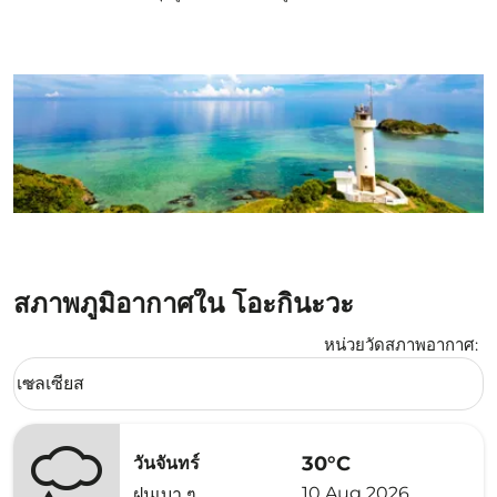
สภาพภูมิอากาศใน โอะกินะวะ
หน่วยวัดสภาพอากาศ
:
Weather unit option เซลเซียส Selected
เซลเซียส
keyboard_arrow_down
30°C
วันจันทร์
10 Aug 2026
ฝนเบา ๆ