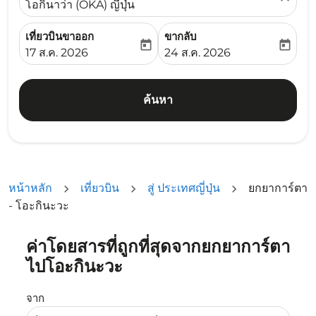
โอกินาว่า (OKA) ญี่ปุ่น
เที่ยวบินขาออก
ขากลับ
today
today
fc-booking-departure-date-aria-label
fc-booking-return-date-ari
17 ส.ค. 2026
24 ส.ค. 2026
ค้นหา
หน้าหลัก
เที่ยวบิน
สู่ ประเทศญี่ปุ่น
ยกยาการ์ตา
- โอะกินะวะ
ค่าโดยสารที่ถูกที่สุดจากยกยาการ์ตา
ลองอัปเดตเส้นทางของคุณ (ต้นทางและ/หรือปลายทาง) หรือเลื
ไปโอะกินะวะ
จาก