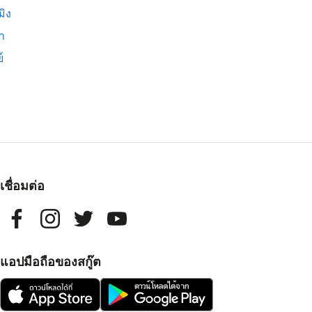
มิง
่า
์
เชื่อมต่อ
แอปมือถือของสกู๊ต