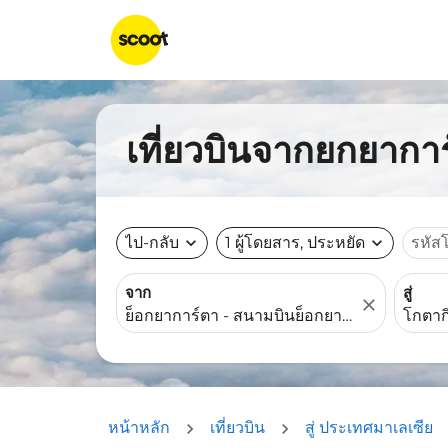
เที่ยวบินจากยกยาการ
ไป-กลับ
expand_more
1 ผู้โดยสาร, ประหยัด
expand_more
รหัส
จาก
สู่
close
หน้าหลัก
เที่ยวบิน
สู่ ประเทศมาเลเซีย