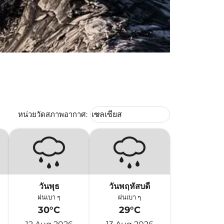
Weather unit option เซลเซียส Selec
หน่วยวัดสภาพอากาศ
:
เซลเซียส
keyboard_arrow_down
วันพุธ
วันพฤหัสบดี
ฝนเบา ๆ
ฝนเบา ๆ
30°C
29°C