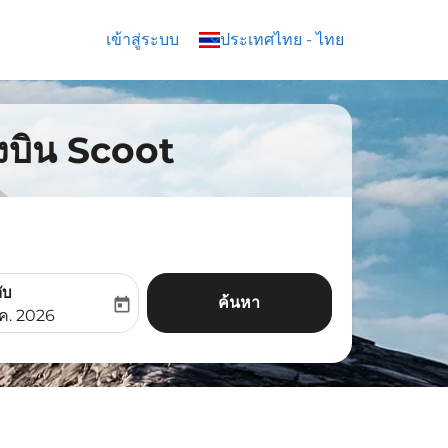
เข้าสู่ระบบ
keyboard_arrow_down
ประเทศไทย
-
ไทย
องบิน Scoot
ับ
ค้นหา
today
aria-label
ooking-return-date-aria-label
.ค. 2026