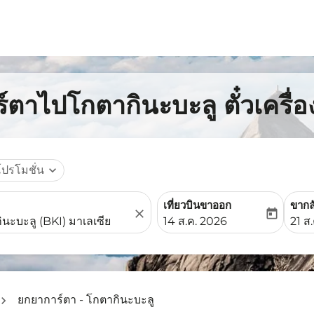
์ตาไปโกตากินะบะลู ตั๋วเครื่
โปรโมชั่น
expand_more
เที่ยวบินขาออก
ขากล
close
today
fc-booking-departure-date-
fc-b
14 ส.ค. 2026
21 ส
ยกยาการ์ตา - โกตากินะบะลู