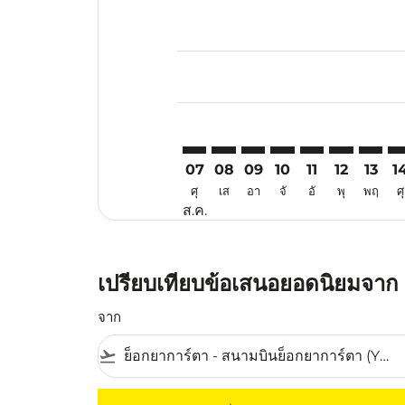
Displaying fares for สิงหาคม-202
YIA–BKI: cmp-view-offers-disclai
YIA–BKI: cmp-view-offers-dis
YIA–BKI: cmp-view-offer
YIA–BKI: cmp-view-o
YIA–BKI: cmp-vi
YIA–BKI: cm
YIA–BK
YI
07
08
09
10
11
12
13
1
ศุ
เส
อา
จั
อั
พุ
พฤ
ศุ
ส.ค.
เปรียบเทียบข้อเสนอยอดนิยมจาก 
จาก
flight_takeoff
ไม่มีค่าโดยสารที่ตรงกับเกณฑ์การคัดกรองของค