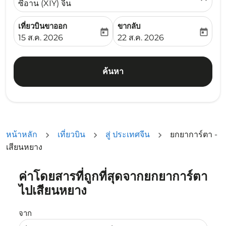
ซีอาน (XIY) จีน
เที่ยวบินขาออก
ขากลับ
today
today
fc-booking-departure-date-aria-label
fc-booking-return-date-ari
15 ส.ค. 2026
22 ส.ค. 2026
ค้นหา
หน้าหลัก
เที่ยวบิน
สู่ ประเทศจีน
ยกยาการ์ตา -
เสียนหยาง
ค่าโดยสารที่ถูกที่สุดจากยกยาการ์ตา
ลองอัปเดตเส้นทางของคุณ (ต้นทางและ/หรือปลายทาง) หรือเลื
ไปเสียนหยาง
จาก