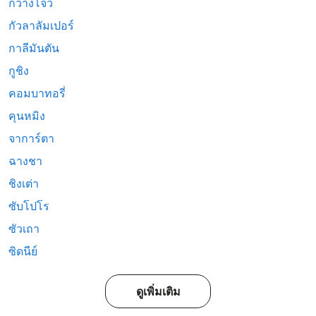
กวางโจว
กัวลาลัมเปอร์
กาลีมันตัน
กูชิง
คอมบาทอรี่
คุนหมิง
จาการ์ตา
ฉางชา
ชิงเต่า
ซับโปโร
ซัวเถา
ซิดนีย์
ดูเพิ่มเติม