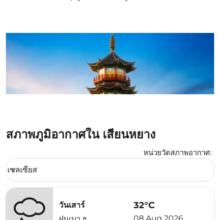
สภาพภูมิอากาศใน เสียนหยาง
หน่วยวัดสภาพอากาศ
:
Weather unit option เซลเซียส Selected
เซลเซียส
keyboard_arrow_down
32°C
วันเสาร์
08 Aug 2026
ฝนเบา ๆ