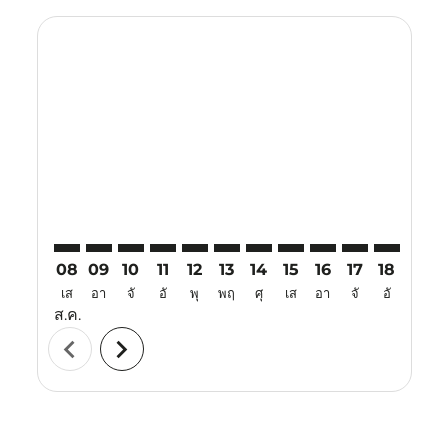
Displaying fares for สิงหาคม-2026
YIA–XIY: cmp-view-offers-disclaimer. ค้นหาข้อเสนอ
YIA–XIY: cmp-view-offers-disclaimer. ค้นหาข้อเส
YIA–XIY: cmp-view-offers-disclaimer. ค้นหาข
YIA–XIY: cmp-view-offers-disclaimer. ค้
YIA–XIY: cmp-view-offers-disclaimer
YIA–XIY: cmp-view-offers-discla
YIA–XIY: cmp-view-offers-d
YIA–XIY: cmp-view-offe
YIA–XIY: cmp-view-
YIA–XIY: cmp-v
YIA–XIY: 
YIA–X
Y
08
09
10
11
12
13
14
15
16
17
18
19
เส
อา
จั
อั
พุ
พฤ
ศุ
เส
อา
จั
อั
พุ
ส.ค.
chevron_left
chevron_right