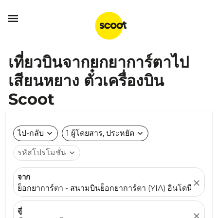

เที่ยวบินจากยกยาการ์ตาไป
เสียนหยาง ตั๋วเครื่องบิน
Scoot
ไป-กลับ
expand_more
1 ผู้โดยสาร, ประหยัด
expand_more
รหัสโปรโมชั่น
expand_more
จาก
close
ย็อกยาการ์ตา - สนามบินย็อกยาการ์ตา (YIA) อินโดนีเซีย
สู่
close