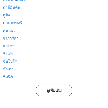
กาลีมันตัน
กูชิง
คอมบาทอรี่
คุนหมิง
จาการ์ตา
ฉางชา
ชิงเต่า
ซับโปโร
ซัวเถา
ซิดนีย์
ดูเพิ่มเติม