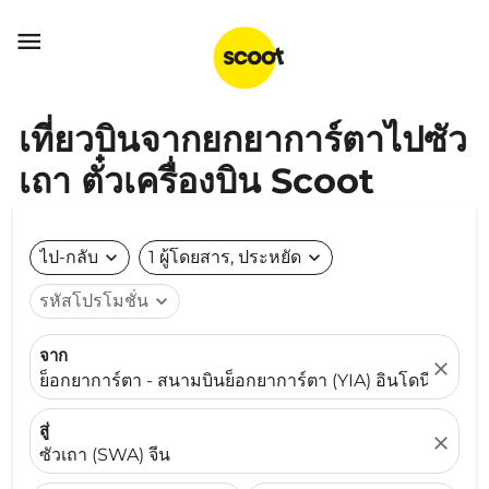

เที่ยวบินจากยกยาการ์ตาไปซัว
เถา ตั๋วเครื่องบิน Scoot
ไป-กลับ
expand_more
1 ผู้โดยสาร, ประหยัด
expand_more
รหัสโปรโมชั่น
expand_more
จาก
close
ย็อกยาการ์ตา - สนามบินย็อกยาการ์ตา (YIA) อินโดนีเซีย
สู่
close
ซัวเถา (SWA) จีน