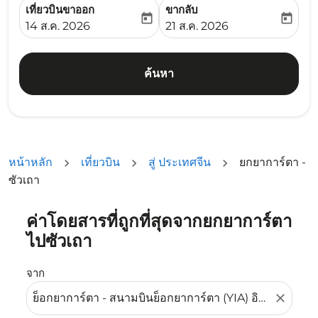
เที่ยวบินขาออก
ขากลับ
today
today
fc-booking-departure-date-aria-label
fc-booking-return-date-ari
14 ส.ค. 2026
21 ส.ค. 2026
ค้นหา
หน้าหลัก
เที่ยวบิน
สู่ ประเทศจีน
ยกยาการ์ตา -
ซัวเถา
ค่าโดยสารที่ถูกที่สุดจากยกยาการ์ตา
ลองอัปเดตเส้นทางของคุณ (ต้นทางและ/หรือปลายทาง) หรือเลื
ไปซัวเถา
จาก
close