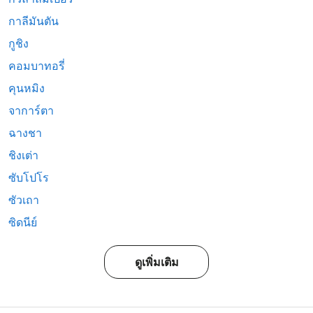
กาลีมันตัน
กูชิง
คอมบาทอรี่
คุนหมิง
จาการ์ตา
ฉางชา
ชิงเต่า
ซับโปโร
ซัวเถา
ซิดนีย์
ดูเพิ่มเติม