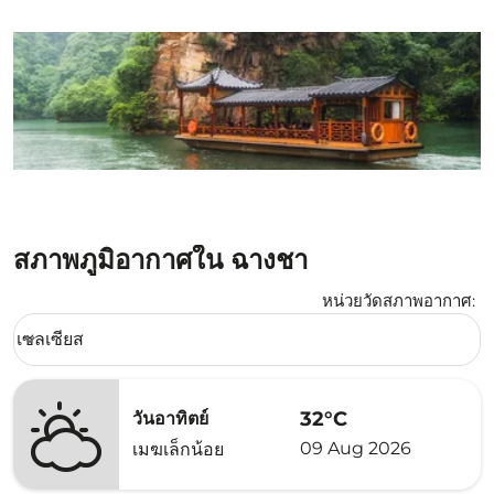
สภาพภูมิอากาศใน ฉางชา
หน่วยวัดสภาพอากาศ
:
Weather unit option เซลเซียส Selected
เซลเซียส
keyboard_arrow_down
32°C
วันอาทิตย์
09 Aug 2026
เมฆเล็กน้อย