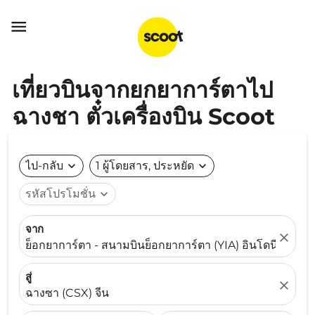

เที่ยวบินจากยกยาการ์ตาไป
ฉางชา ตั๋วเครื่องบิน Scoot
ไป-กลับ
expand_more
1 ผู้โดยสาร, ประหยัด
expand_more
รหัสโปรโมชั่น
expand_more
จาก
close
ย็อกยาการ์ตา - สนามบินย็อกยาการ์ตา (YIA) อินโดนีเซีย
สู่
close
ฉางซา (CSX) จีน