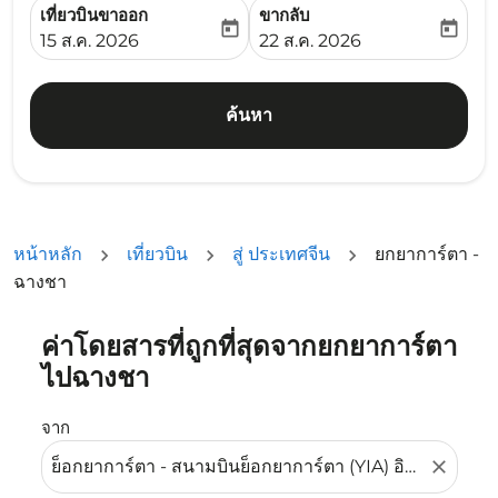
เที่ยวบินขาออก
ขากลับ
today
today
fc-booking-departure-date-aria-label
fc-booking-return-date-ari
15 ส.ค. 2026
22 ส.ค. 2026
ค้นหา
หน้าหลัก
เที่ยวบิน
สู่ ประเทศจีน
ยกยาการ์ตา -
ฉางชา
ค่าโดยสารที่ถูกที่สุดจากยกยาการ์ตา
ลองอัปเดตเส้นทางของคุณ (ต้นทางและ/หรือปลายทาง) หรือเลื
ไปฉางชา
จาก
close