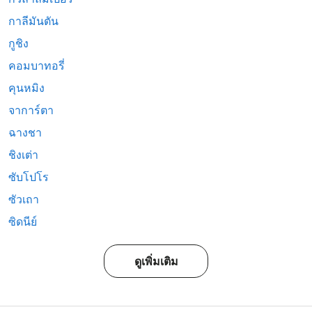
กาลีมันตัน
กูชิง
คอมบาทอรี่
คุนหมิง
จาการ์ตา
ฉางชา
ชิงเต่า
ซับโปโร
ซัวเถา
ซิดนีย์
ดูเพิ่มเติม