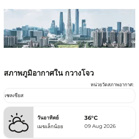
สภาพภูมิอากาศใน กวางโจว
หน่วยวัดสภาพอากาศ
:
Weather unit option เซลเซียส Selected
เซลเซียส
keyboard_arrow_down
36°C
วันอาทิตย์
09 Aug 2026
เมฆเล็กน้อย