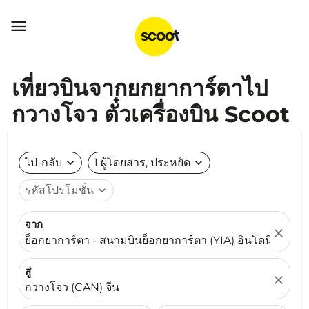

เที่ยวบินจากยกยาการ์ตาไป
กวางโจว ตั๋วเครื่องบิน Scoot
ไป-กลับ
expand_more
1 ผู้โดยสาร, ประหยัด
expand_more
รหัสโปรโมชั่น
expand_more
จาก
close
ย็อกยาการ์ตา - สนามบินย็อกยาการ์ตา (YIA) อินโดนีเซีย
สู่
close
กวางโจว (CAN) จีน