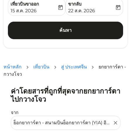
เที่ยวบินขาออก
ขากลับ
today
today
fc-booking-departure-date-aria-label
fc-booking-return-date-ari
15 ส.ค. 2026
22 ส.ค. 2026
ค้นหา
หน้าหลัก
เที่ยวบิน
สู่ ประเทศจีน
ยกยาการ์ตา -
กวางโจว
ค่าโดยสารที่ถูกที่สุดจากยกยาการ์ตา
ลองอัปเดตเส้นทางของคุณ (ต้นทางและ/หรือปลายทาง) หรือเลื
ไปกวางโจว
จาก
close