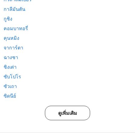
กาลีมันตัน
กูชิง
คอมบาทอรี่
คุนหมิง
จาการ์ตา
ฉางชา
ชิงเต่า
ซับโปโร
ซัวเถา
ซิดนีย์
ดูเพิ่มเติม