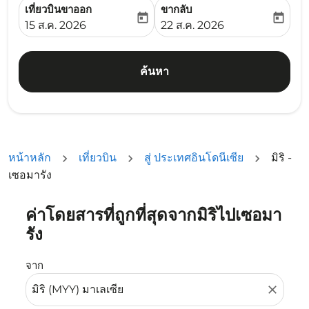
เที่ยวบินขาออก
ขากลับ
today
today
fc-booking-departure-date-aria-label
fc-booking-return-date-ari
15 ส.ค. 2026
22 ส.ค. 2026
ค้นหา
หน้าหลัก
เที่ยวบิน
สู่ ประเทศอินโดนีเซีย
มิริ -
เซอมารัง
ค่าโดยสารที่ถูกที่สุดจากมิริไปเซอมา
ลองอัปเดตเส้นทางของคุณ (ต้นทางและ/หรือปลายทาง) หรือเลื
รัง
จาก
close