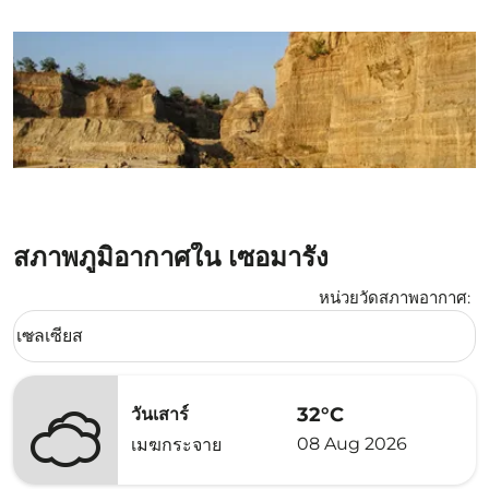
สภาพภูมิอากาศใน เซอมารัง
หน่วยวัดสภาพอากาศ
:
Weather unit option เซลเซียส Selected
เซลเซียส
keyboard_arrow_down
32°C
วันเสาร์
08 Aug 2026
เมฆกระจาย