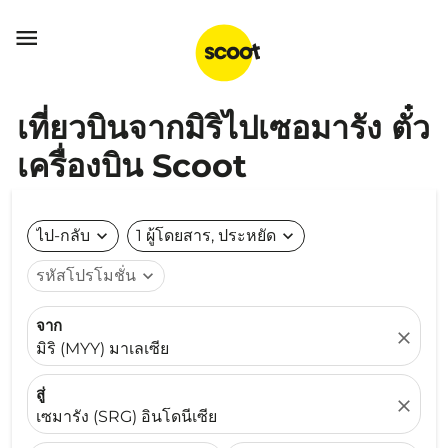

เที่ยวบินจากมิริไปเซอมารัง ตั๋ว
เครื่องบิน Scoot
ไป-กลับ
expand_more
1 ผู้โดยสาร, ประหยัด
expand_more
รหัสโปรโมชั่น
expand_more
จาก
close
มิริ (MYY) มาเลเซีย
สู่
close
เซมารัง (SRG) อินโดนีเซีย