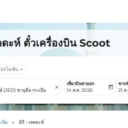
ดดะห์ ตั๋วเครื่องบิน Scoot
โปรโมชั่น
expand_more
เที่ยวบินขาออก
ขากล
close
today
fc-booking-departure-date-
fc-b
14 ส.ค. 2026
21 ส
เบีย
มิริ - เจดดะห์