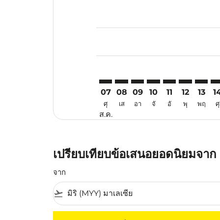
Displaying fares for สิงหาคม-202
MYY–JED: cmp-view-offers-discla
MYY–JED: cmp-view-offers-di
MYY–JED: cmp-view-offer
MYY–JED: cmp-view-o
MYY–JED: cmp-v
MYY–JED: c
MYY–JE
MY
07
08
09
10
11
12
13
1
ศุ
เส
อา
จั
อั
พุ
พฤ
ศุ
ส.ค.
เปรียบเทียบข้อเสนอยอดนิยมจาก ม
จาก
flight_takeoff
ไม่มีค่าโดยสารที่ตรงกับเกณฑ์การคัดกรองของค