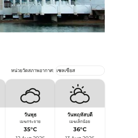
Weather unit option เซลเซียส Selec
หน่วยวัดสภาพอากาศ
:
เซลเซียส
keyboard_arrow_down
วันพุธ
วันพฤหัสบดี
เมฆกระจาย
เมฆเล็กน้อย
35°C
36°C