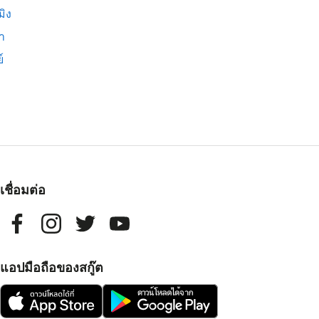
มิง
่า
์
เชื่อมต่อ
แอปมือถือของสกู๊ต