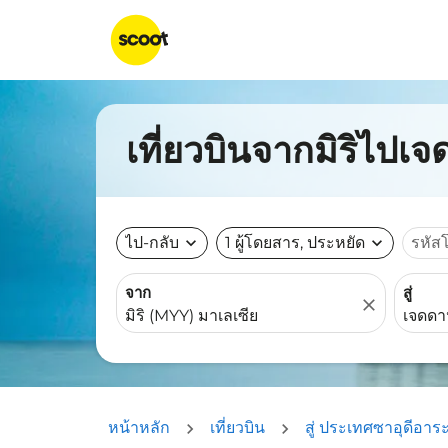
เที่ยวบินจากมิริไปเจ
ไป-กลับ
expand_more
1 ผู้โดยสาร, ประหยัด
expand_more
รหัส
จาก
สู่
close
หน้าหลัก
เที่ยวบิน
สู่ ประเทศซาอุดีอาระ