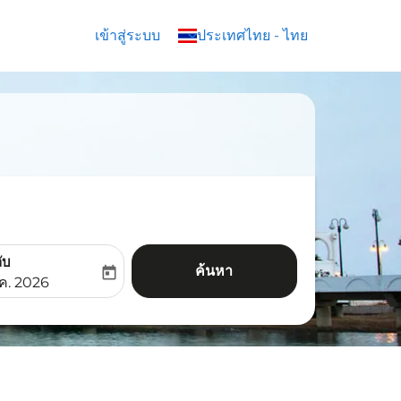
เข้าสู่ระบบ
keyboard_arrow_down
ประเทศไทย
-
ไทย
ับ
ค้นหา
today
aria-label
ooking-return-date-aria-label
.ค. 2026