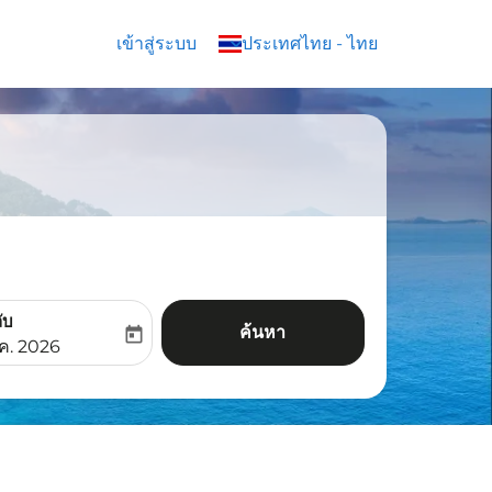
เข้าสู่ระบบ
keyboard_arrow_down
ประเทศไทย
-
ไทย
ับ
ค้นหา
today
aria-label
ooking-return-date-aria-label
.ค. 2026