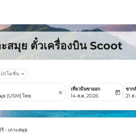
าะสมุย ตั๋วเครื่องบิน Scoot
โปรโมชั่น
expand_more
เที่ยวบินขาออก
ขากล
close
today
fc-booking-departure-date-
fc-b
14 ส.ค. 2026
21 ส
ิริ - เกาะสมุย