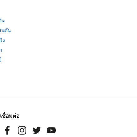
ัน
ันตัน
มิง
่า
์
เชื่อมต่อ