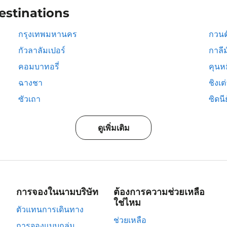
estinations
กรุงเทพมหานคร
กวนต
กัวลาลัมเปอร์
กาลีม
คอมบาทอรี่
คุนห
ฉางชา
ชิงเต
ซัวเถา
ซิดนีย
ดูเพิ่มเติม
การจองในนามบริษัท
ต้องการความช่วยเหลือ
ใช่ไหม
ตัวแทนการเดินทาง
ช่วยเหลือ
การจองแบบกลุ่ม