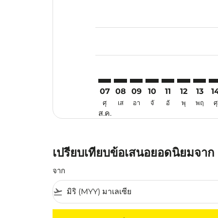
Displaying fares for สิงหาคม-202
MYY–USM: cmp-view-offers-discl
MYY–USM: cmp-view-offers-d
MYY–USM: cmp-view-offe
MYY–USM: cmp-view-
MYY–USM: cmp-v
MYY–USM: c
MYY–US
MY
07
08
09
10
11
12
13
1
ศุ
เส
อา
จั
อั
พุ
พฤ
ศุ
ส.ค.
เปรียบเทียบข้อเสนอยอดนิยมจาก ม
จาก
flight_takeoff
ไม่มีค่าโดยสารที่ตรงกับเกณฑ์การคัดกรองของค