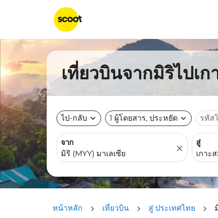
เที่ยวบินจากมิริไปเก
ไป-กลับ
expand_more
1 ผู้โดยสาร, ประหยัด
expand_more
รหัส
จาก
สู่
close
หน้าหลัก
เที่ยวบิน
สู่ ประเทศไทย
ม