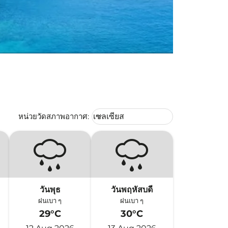
Weather unit option เซลเซียส Selec
หน่วยวัดสภาพอากาศ
:
เซลเซียส
keyboard_arrow_down
วันพุธ
วันพฤหัสบดี
ฝนเบา ๆ
ฝนเบา ๆ
29°C
30°C