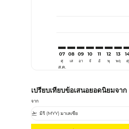
Displaying fares for สิงหาคม-202
MYY–HKG: cmp-view-offers-discl
MYY–HKG: cmp-view-offers-d
MYY–HKG: cmp-view-offe
MYY–HKG: cmp-view-
MYY–HKG: cmp-v
MYY–HKG: c
MYY–HK
MY
07
08
09
10
11
12
13
1
ศุ
เส
อา
จั
อั
พุ
พฤ
ศุ
ส.ค.
เปรียบเทียบข้อเสนอยอดนิยมจาก มิ
จาก
flight_takeoff
ไม่มีค่าโดยสารที่ตรงกับเกณฑ์การคัดกรองของค