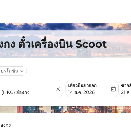
งกง ตั๋วเครื่องบิน Scoot
โปรโมชั่น
expand_more
เที่ยวบินขาออก
ขากล
close
today
fc-booking-departure-date-
fc-b
14 ส.ค. 2026
21 ส
 ฮ่องกง