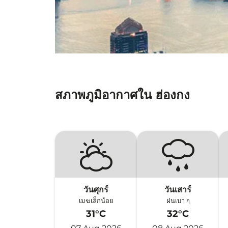
สภาพภูมิอากาศใน ฮ่องกง
วันศุกร์
วันเสาร์
เมฆเล็กน้อย
ฝนเบา ๆ
31°C
32°C