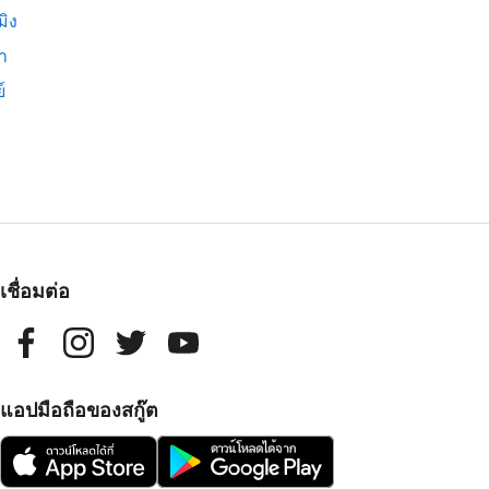
มิง
่า
์
เชื่อมต่อ
แอปมือถือของสกู๊ต