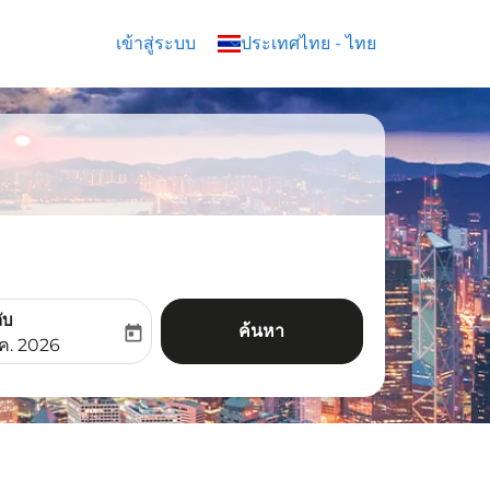
เข้าสู่ระบบ
keyboard_arrow_down
ประเทศไทย
-
ไทย
ับ
ค้นหา
today
aria-label
ooking-return-date-aria-label
.ค. 2026