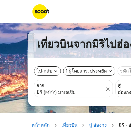
เที่ยวบินจากมิริไปฮ่อ
ไป-กลับ
expand_more
1 ผู้โดยสาร, ประหยัด
expand_more
รหัส
จาก
สู่
close
หน้าหลัก
เที่ยวบิน
สู่ ฮ่องกง
มิริ -