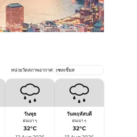
Weather unit option เซลเซียส Selec
หน่วยวัดสภาพอากาศ
:
เซลเซียส
keyboard_arrow_down
วันพุธ
วันพฤหัสบดี
ฝนเบา ๆ
ฝนเบา ๆ
32°C
32°C