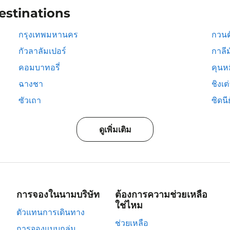
estinations
กรุงเทพมหานคร
กวนต
กัวลาลัมเปอร์
กาลีม
คอมบาทอรี่
คุนห
ฉางชา
ชิงเต
ซัวเถา
ซิดนีย
ดูเพิ่มเติม
การจองในนามบริษัท
ต้องการความช่วยเหลือ
ใช่ไหม
ตัวแทนการเดินทาง
ช่วยเหลือ
การจองแบบกลุ่ม