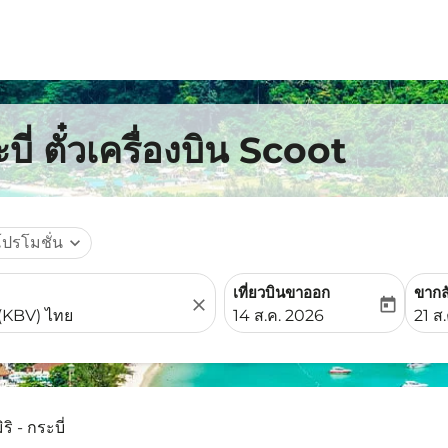
บี่ ตั๋วเครื่องบิน Scoot
โปรโมชั่น
expand_more
เที่ยวบินขาออก
ขากล
close
today
fc-booking-departure-date-
fc-b
14 ส.ค. 2026
21 ส
ิริ - กระบี่