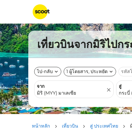
เที่ยวบินจากมิริไปกระ
ไป-กลับ
expand_more
1 ผู้โดยสาร, ประหยัด
expand_more
รหัส
จาก
สู่
close
หน้าหลัก
เที่ยวบิน
สู่ ประเทศไทย
ม