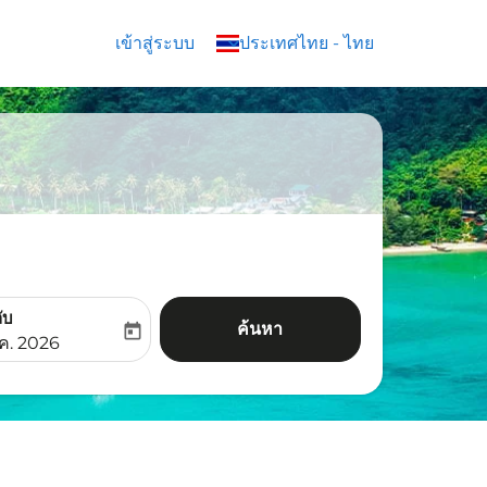
เข้าสู่ระบบ
keyboard_arrow_down
ประเทศไทย
-
ไทย
ับ
ค้นหา
today
aria-label
ooking-return-date-aria-label
.ค. 2026