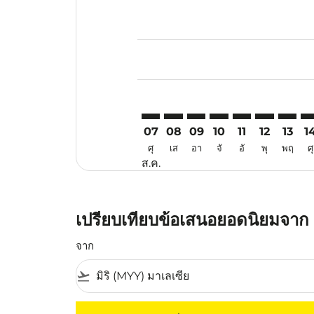
Displaying fares for สิงหาคม-202
MYY–KBV: cmp-view-offers-discla
MYY–KBV: cmp-view-offers-di
MYY–KBV: cmp-view-offe
MYY–KBV: cmp-view-
MYY–KBV: cmp-v
MYY–KBV: c
MYY–KB
MY
07
08
09
10
11
12
13
1
ศุ
เส
อา
จั
อั
พุ
พฤ
ศุ
ส.ค.
เปรียบเทียบข้อเสนอยอดนิยมจาก มิ
จาก
flight_takeoff
ไม่มีค่าโดยสารที่ตรงกับเกณฑ์การคัดกรองของค