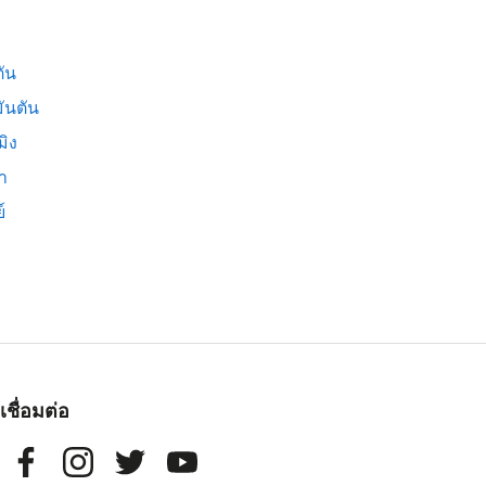
ัน
ันตัน
มิง
่า
์
เชื่อมต่อ