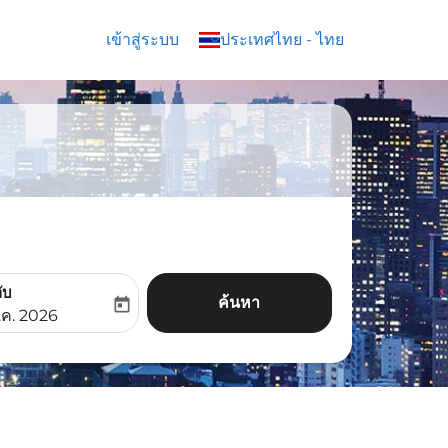
เข้าสู่ระบบ
keyboard_arrow_down
ประเทศไทย
-
ไทย
ับ
ค้นหา
today
aria-label
ooking-return-date-aria-label
.ค. 2026