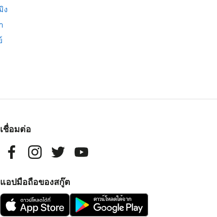
มิง
่า
์
เชื่อมต่อ
แอปมือถือของสกู๊ต