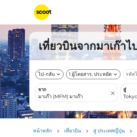
เที่ยวบินจากมาเก๊าไป
ไป-กลับ
expand_more
1 ผู้โดยสาร, ประหยัด
expand_more
รหัส
จาก
สู่
close
หน้าหลัก
เที่ยวบิน
สู่ ประเทศญี่ปุ่น