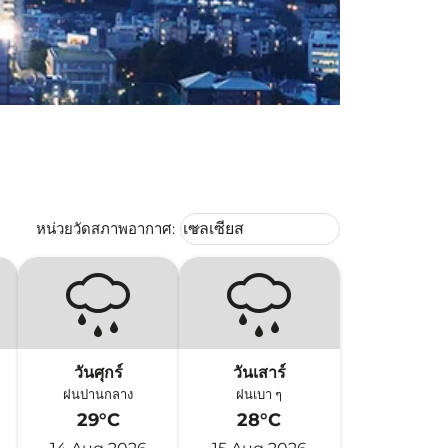
Weather unit option เซลเซียส Selec
หน่วยวัดสภาพอากาศ
:
เซลเซียส
keyboard_arrow_down
วันศุกร์
วันเสาร์
ฝนปานกลาง
ฝนเบา ๆ
29°C
28°C