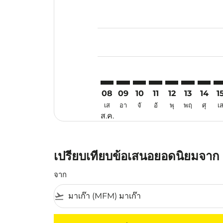
Displaying fares for สิงหาคม-202
MFM–TYO: cmp-view-offers-discl
MFM–TYO: cmp-view-offers-d
MFM–TYO: cmp-view-offe
MFM–TYO: cmp-view-
MFM–TYO: cmp-v
MFM–TYO: c
MFM–TY
MF
08
09
10
11
12
13
14
1
เส
อา
จั
อั
พุ
พฤ
ศุ
เ
ส.ค.
เปรียบเทียบข้อเสนอยอดนิยมจาก ม
จาก
flight_takeoff
ไม่มีค่าโดยสารที่ตรงกับเกณฑ์การคัดกรองของค