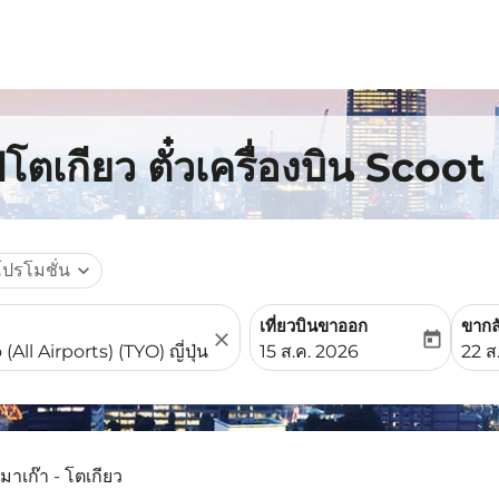
โตเกียว ตั๋วเครื่องบิน Scoot
โปรโมชั่น
expand_more
เที่ยวบินขาออก
ขากล
close
today
fc-booking-departure-date-
fc-b
15 ส.ค. 2026
22 ส
มาเก๊า - โตเกียว