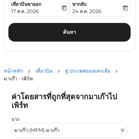
เที่ยวบินขาออก
ขากลับ
today
today
fc-booking-departure-date-aria-label
fc-booking-return-date-ari
17 ส.ค. 2026
24 ส.ค. 2026
ค้นหา
หน้าหลัก
เที่ยวบิน
สู่ ประเทศออสเตรเลีย
มาเก๊า - เพิร์ท
ค่าโดยสารที่ถูกที่สุดจากมาเก๊าไป
ลองอัปเดตเส้นทางของคุณ (ต้นทางและ/หรือปลายทาง) หรือเลื
เพิร์ท
จาก
close