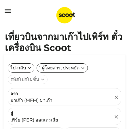

เที่ยวบินจากมาเก๊าไปเพิร์ท ตั๋ว
เครื่องบิน Scoot
ไป-กลับ
expand_more
1 ผู้โดยสาร, ประหยัด
expand_more
รหัสโปรโมชั่น
expand_more
จาก
close
มาเก๊า (MFM) มาเก๊า
สู่
close
เพิร์ธ (PER) ออสเตรเลีย