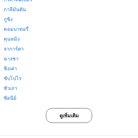
กาลีมันตัน
กูชิง
คอมบาทอรี่
คุนหมิง
จาการ์ตา
ฉางชา
ชิงเต่า
ซับโปโร
ซัวเถา
ซิดนีย์
ดูเพิ่มเติม