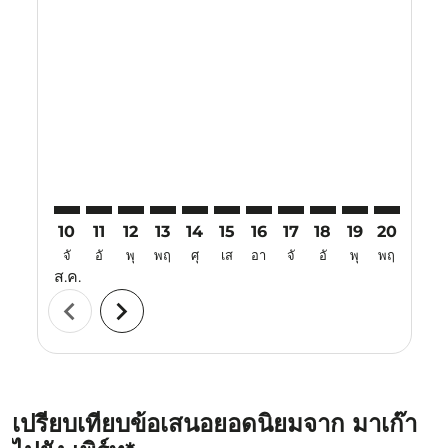
Displaying fares for สิงหาคม-2026
MFM–PER: cmp-view-offers-disclaimer. ค้นหาข้อเสนอ
MFM–PER: cmp-view-offers-disclaimer. ค้นหาข้อ
MFM–PER: cmp-view-offers-disclaimer. ค้นห
MFM–PER: cmp-view-offers-disclaimer. 
MFM–PER: cmp-view-offers-disclaim
MFM–PER: cmp-view-offers-disc
MFM–PER: cmp-view-offers-
MFM–PER: cmp-view-off
MFM–PER: cmp-view
MFM–PER: cmp-
MFM–PER: 
MFM–P
M
10
11
12
13
14
15
16
17
18
19
20
21
จั
อั
พุ
พฤ
ศุ
เส
อา
จั
อั
พุ
พฤ
ศุ
ส.ค.
chevron_left
chevron_right
เปรียบเทียบข้อเสนอยอดนิยมจาก มาเก๊า