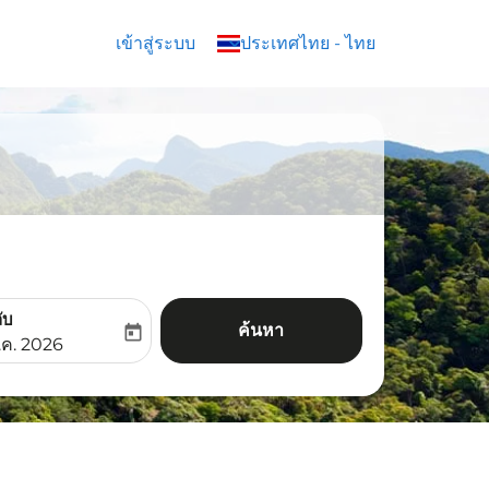
เข้าสู่ระบบ
keyboard_arrow_down
ประเทศไทย
-
ไทย
ับ
ค้นหา
today
aria-label
ooking-return-date-aria-label
.ค. 2026