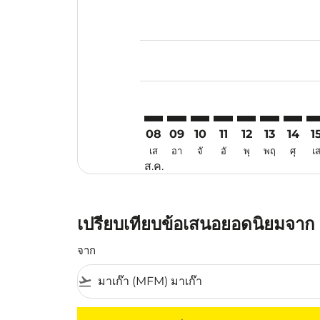
Displaying fares for สิงหาคม-202
MFM–LGK: cmp-view-offers-discl
MFM–LGK: cmp-view-offers-d
MFM–LGK: cmp-view-offe
MFM–LGK: cmp-view-
MFM–LGK: cmp-v
MFM–LGK: c
MFM–LG
MF
08
09
10
11
12
13
14
1
เส
อา
จั
อั
พุ
พฤ
ศุ
เ
ส.ค.
เปรียบเทียบข้อเสนอยอดนิยมจาก ม
จาก
flight_takeoff
ไม่มีค่าโดยสารที่ตรงกับเกณฑ์การคัดกรองของค