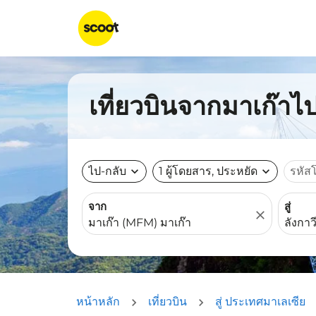
เที่ยวบินจากมาเก๊าไป
ไป-กลับ
expand_more
1 ผู้โดยสาร, ประหยัด
expand_more
รหัส
จาก
สู่
close
หน้าหลัก
เที่ยวบิน
สู่ ประเทศมาเลเซีย