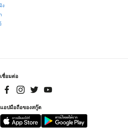
มิง
่า
์
เชื่อมต่อ
แอปมือถือของสกู๊ต