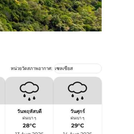
Weather unit option เซลเซียส Selec
หน่วยวัดสภาพอากาศ
:
เซลเซียส
keyboard_arrow_down
วันพฤหัสบดี
วันศุกร์
ฝนเบา ๆ
ฝนเบา ๆ
28°C
29°C