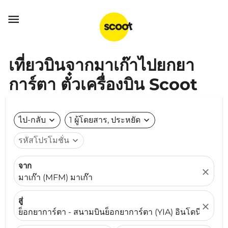

เที่ยวบินจากมาเก๊าไปยกยา
การ์ตา ตั๋วเครื่องบิน Scoot
ไป-กลับ
expand_more
1 ผู้โดยสาร, ประหยัด
expand_more
รหัสโปรโมชั่น
expand_more
จาก
close
มาเก๊า (MFM) มาเก๊า
สู่
close
ย็อกยาการ์ตา - สนามบินย็อกยาการ์ตา (YIA) อินโดนีเซีย