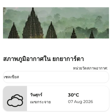
สภาพภูมิอากาศใน ยกยาการ์ตา
หน่วยวัดสภาพอากาศ
:
Weather unit option เซลเซียส Selected
เซลเซียส
keyboard_arrow_down
30°C
วันศุกร์
07 Aug 2026
เมฆกระจาย