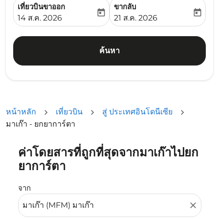
เที่ยวบินขาออก
ขากลับ
today
today
fc-booking-departure-date-aria-label
fc-booking-return-date-ari
14 ส.ค. 2026
21 ส.ค. 2026
ค้นหา
หน้าหลัก
เที่ยวบิน
สู่ ประเทศอินโดนีเซีย
มาเก๊า - ยกยาการ์ตา
ค่าโดยสารที่ถูกที่สุดจากมาเก๊าไปยก
ลองอัปเดตเส้นทางของคุณ (ต้นทางและ/หรือปลายทาง) หรือเลื
ยาการ์ตา
จาก
close