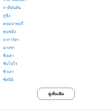
กาลีมันตัน
กูชิง
คอมบาทอรี่
คุนหมิง
จาการ์ตา
ฉางชา
ชิงเต่า
ซับโปโร
ซัวเถา
ซิดนีย์
ดูเพิ่มเติม