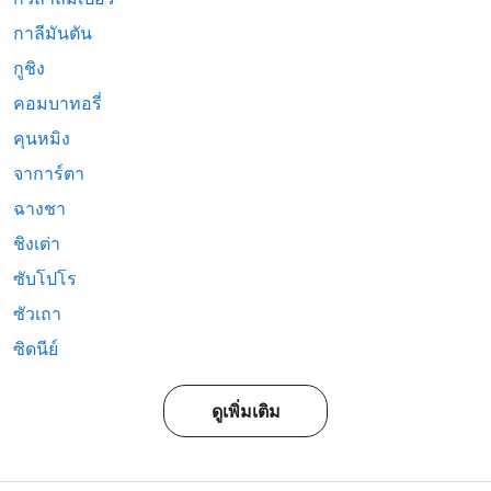
กาลีมันตัน
กูชิง
คอมบาทอรี่
คุนหมิง
จาการ์ตา
ฉางชา
ชิงเต่า
ซับโปโร
ซัวเถา
ซิดนีย์
ดูเพิ่มเติม