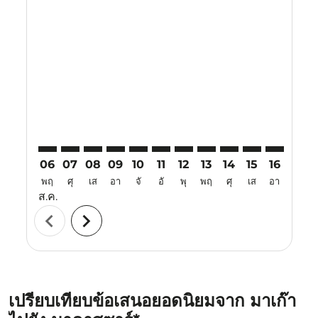
Displaying fares for สิงหาคม-2026
MFM–UPG: cmp-view-offers-disclaimer. ค้นหาข้อเสน
MFM–UPG: cmp-view-offers-disclaimer. ค้นหาข้
MFM–UPG: cmp-view-offers-disclaimer. ค้น
MFM–UPG: cmp-view-offers-disclaimer.
MFM–UPG: cmp-view-offers-disclaim
MFM–UPG: cmp-view-offers-disc
MFM–UPG: cmp-view-offers-
MFM–UPG: cmp-view-off
MFM–UPG: cmp-view
MFM–UPG: cmp-
MFM–UPG: 
MFM–U
M
06
07
08
09
10
11
12
13
14
15
16
17
พฤ
ศุ
เส
อา
จั
อั
พุ
พฤ
ศุ
เส
อา
จั
ส.ค.
chevron_left
chevron_right
เปรียบเทียบข้อเสนอยอดนิยมจาก มาเก๊า