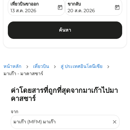
เที่ยวบินขาออก
ขากลับ
today
today
fc-booking-departure-date-aria-label
fc-booking-return-date-ari
13 ส.ค. 2026
20 ส.ค. 2026
ค้นหา
หน้าหลัก
เที่ยวบิน
สู่ ประเทศอินโดนีเซีย
มาเก๊า - มาคาสซาร์
ค่าโดยสารที่ถูกที่สุดจากมาเก๊าไปมา
ลองอัปเดตเส้นทางของคุณ (ต้นทางและ/หรือปลายทาง) หรือเลื
คาสซาร์
จาก
close