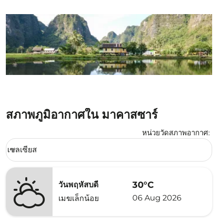
สภาพภูมิอากาศใน มาคาสซาร์
หน่วยวัดสภาพอากาศ
:
Weather unit option เซลเซียส Selected
เซลเซียส
keyboard_arrow_down
30°C
วันพฤหัสบดี
06 Aug 2026
เมฆเล็กน้อย