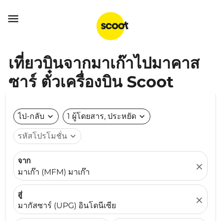

เที่ยวบินจากมาเก๊าไปมาคาส
ซาร์ ตั๋วเครื่องบิน Scoot
ไป-กลับ
expand_more
1 ผู้โดยสาร, ประหยัด
expand_more
รหัสโปรโมชั่น
expand_more
จาก
close
มาเก๊า (MFM) มาเก๊า
สู่
close
มากัสซาร์ (UPG) อินโดนีเซีย