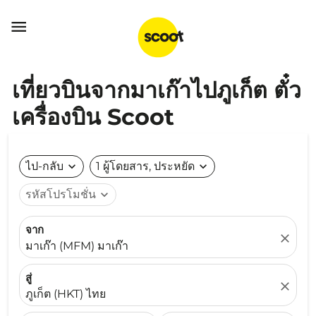

เที่ยวบินจากมาเก๊าไปภูเก็ต ตั๋ว
เครื่องบิน Scoot
ไป-กลับ
expand_more
1 ผู้โดยสาร, ประหยัด
expand_more
รหัสโปรโมชั่น
expand_more
จาก
close
มาเก๊า (MFM) มาเก๊า
สู่
close
ภูเก็ต (HKT) ไทย