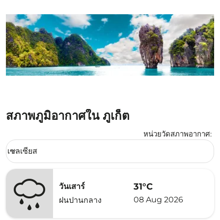
สภาพภูมิอากาศใน ภูเก็ต
หน่วยวัดสภาพอากาศ
:
Weather unit option เซลเซียส Selected
เซลเซียส
keyboard_arrow_down
31°C
วันเสาร์
08 Aug 2026
ฝนปานกลาง