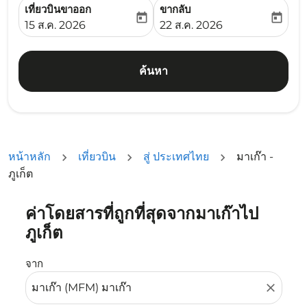
เที่ยวบินขาออก
ขากลับ
today
today
fc-booking-departure-date-aria-label
fc-booking-return-date-ari
15 ส.ค. 2026
22 ส.ค. 2026
ค้นหา
หน้าหลัก
เที่ยวบิน
สู่ ประเทศไทย
มาเก๊า -
ภูเก็ต
ค่าโดยสารที่ถูกที่สุดจากมาเก๊าไป
ลองอัปเดตเส้นทางของคุณ (ต้นทางและ/หรือปลายทาง) หรือเลื
ภูเก็ต
จาก
close