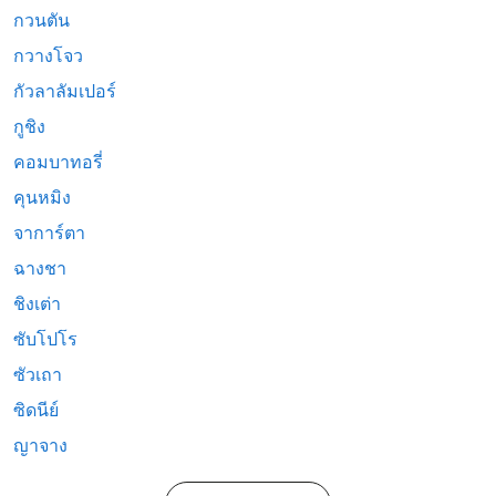
กวนตัน
กวางโจว
กัวลาลัมเปอร์
กูชิง
คอมบาทอรี่
คุนหมิง
จาการ์ตา
ฉางชา
ชิงเต่า
ซับโปโร
ซัวเถา
ซิดนีย์
ญาจาง