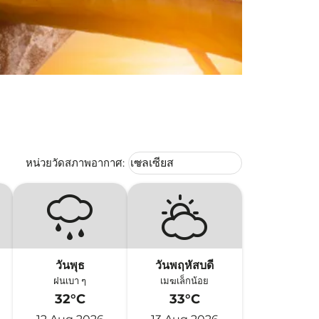
Weather unit option เซลเซียส Selec
หน่วยวัดสภาพอากาศ
:
เซลเซียส
keyboard_arrow_down
วันพุธ
วันพฤหัสบดี
ฝนเบา ๆ
เมฆเล็กน้อย
32°C
33°C