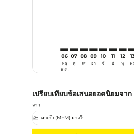
Displaying fares for สิงหาคม-202
MFM–DAD: cmp-view-offers-discl
MFM–DAD: cmp-view-offers-d
MFM–DAD: cmp-view-offe
MFM–DAD: cmp-view-
MFM–DAD: cmp-v
MFM–DAD: c
MFM–DA
MF
06
07
08
09
10
11
12
1
พฤ
ศุ
เส
อา
จั
อั
พุ
พ
ส.ค.
เปรียบเทียบข้อเสนอยอดนิยมจาก ม
จาก
flight_takeoff
ไม่มีค่าโดยสารที่ตรงกับเกณฑ์การคัดกรองของค