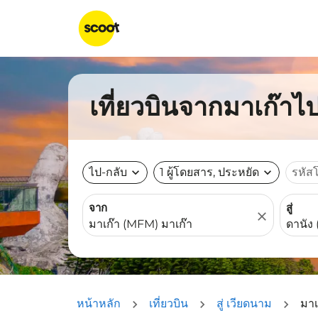
เที่ยวบินจากมาเก๊าไป
ไป-กลับ
expand_more
1 ผู้โดยสาร, ประหยัด
expand_more
รหัส
จาก
สู่
close
หน้าหลัก
เที่ยวบิน
สู่ เวียดนาม
มาเ