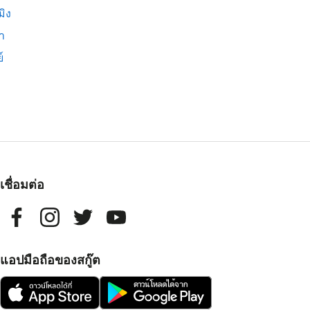
มิง
่า
์
เชื่อมต่อ
แอปมือถือของสกู๊ต