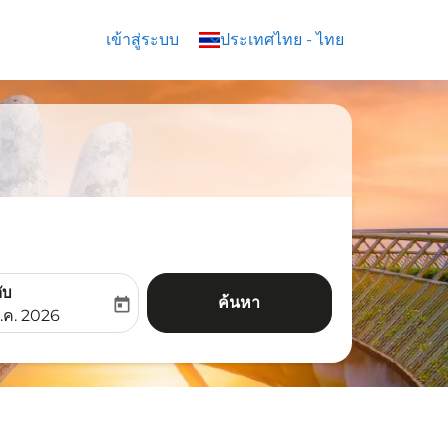
เข้าสู่ระบบ
keyboard_arrow_down
ประเทศไทย
-
ไทย
ับ
ค้นหา
today
aria-label
ooking-return-date-aria-label
.ค. 2026