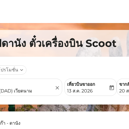
ดานัง ตั๋วเครื่องบิน Scoot
โปรโมชั่น
expand_more
เที่ยวบินขาออก
ขากล
close
today
fc-booking-departure-date-
fc-b
13 ส.ค. 2026
20 ส
ก๊า - ดานัง