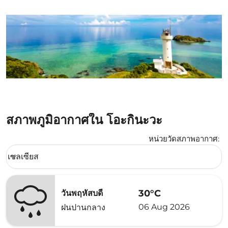
สภาพภูมิอากาศใน โอะกินะวะ
หน่วยวัดสภาพอากาศ
:
Weather unit option เซลเซียส Selected
เซลเซียส
keyboard_arrow_down
30°C
วันพฤหัสบดี
06 Aug 2026
ฝนปานกลาง