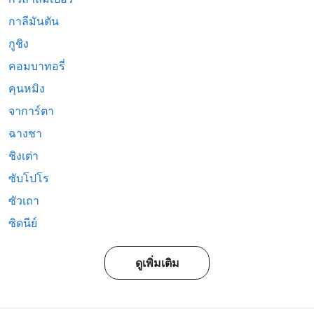
กาลีมันตัน
กูชิง
คอมบาทอรี่
คุนหมิง
จาการ์ตา
ฉางชา
ชิงเต่า
ซับโปโร
ซัวเถา
ซิดนีย์
ดูเพิ่มเติม