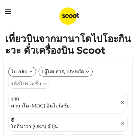

เที่ยวบินจากมานาโดไปโอะกิน
ะวะ ตั๋วเครื่องบิน Scoot
ไป-กลับ
expand_more
1 ผู้โดยสาร, ประหยัด
expand_more
รหัสโปรโมชั่น
expand_more
จาก
close
มานาโด (MDC) อินโดนีเซีย
สู่
close
โอกินาว่า (OKA) ญี่ปุ่น