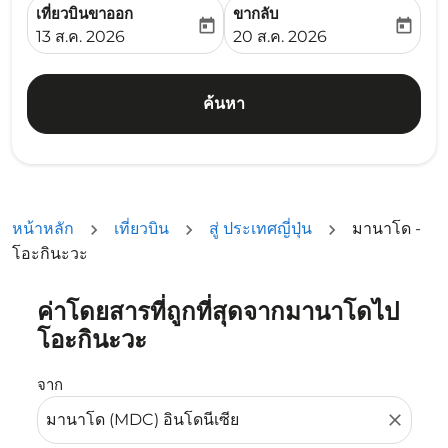
เที่ยวบินขาออก
ขากลับ
today
today
fc-booking-departure-date-aria-label
fc-booking-return-date-ari
13 ส.ค. 2026
20 ส.ค. 2026
ค้นหา
หน้าหลัก
เที่ยวบิน
สู่ ประเทศญี่ปุ่น
มานาโด -
โอะกินะวะ
ค่าโดยสารที่ถูกที่สุดจากมานาโดไป
ลองอัปเดตเส้นทางของคุณ (ต้นทางและ/หรือปลายทาง) หรือเลื
โอะกินะวะ
จาก
close