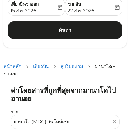
เที่ยวบินขาออก
ขากลับ
today
today
fc-booking-departure-date-aria-label
fc-booking-return-date-ari
15 ส.ค. 2026
22 ส.ค. 2026
ค้นหา
หน้าหลัก
เที่ยวบิน
สู่ เวียดนาม
มานาโด -
ฮานอย
ค่าโดยสารที่ถูกที่สุดจากมานาโดไป
ลองอัปเดตเส้นทางของคุณ (ต้นทางและ/หรือปลายทาง) หรือเลื
ฮานอย
จาก
close