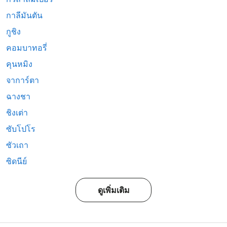
กาลีมันตัน
กูชิง
คอมบาทอรี่
คุนหมิง
จาการ์ตา
ฉางชา
ชิงเต่า
ซับโปโร
ซัวเถา
ซิดนีย์
ดูเพิ่มเติม