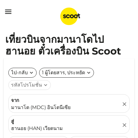

เที่ยวบินจากมานาโดไป
ฮานอย ตั๋วเครื่องบิน Scoot
ไป-กลับ
expand_more
1 ผู้โดยสาร, ประหยัด
expand_more
รหัสโปรโมชั่น
expand_more
จาก
close
มานาโด (MDC) อินโดนีเซีย
สู่
close
ฮานอย (HAN) เวียดนาม