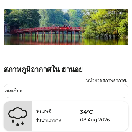
สภาพภูมิอากาศใน ฮานอย
หน่วยวัดสภาพอากาศ
:
Weather unit option เซลเซียส Selected
เซลเซียส
keyboard_arrow_down
34°C
วันเสาร์
08 Aug 2026
ฝนปานกลาง