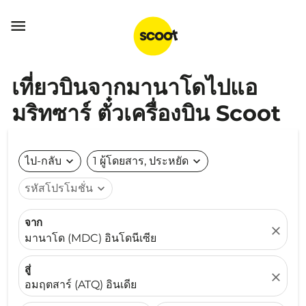

เที่ยวบินจากมานาโดไปแอ
มริทซาร์ ตั๋วเครื่องบิน Scoot
ไป-กลับ
expand_more
1 ผู้โดยสาร, ประหยัด
expand_more
รหัสโปรโมชั่น
expand_more
จาก
close
มานาโด (MDC) อินโดนีเซีย
สู่
close
อมฤตสาร์ (ATQ) อินเดีย