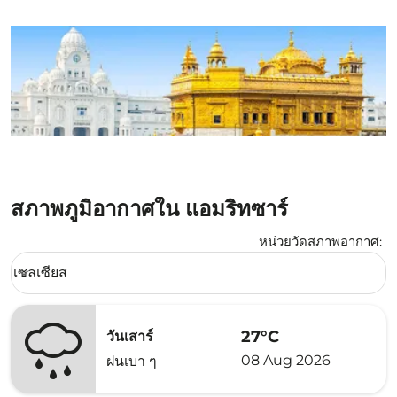
สภาพภูมิอากาศใน แอมริทซาร์
หน่วยวัดสภาพอากาศ
:
Weather unit option เซลเซียส Selected
เซลเซียส
keyboard_arrow_down
27°C
วันเสาร์
08 Aug 2026
ฝนเบา ๆ