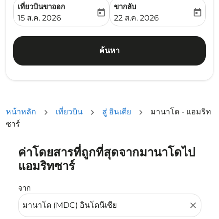
เที่ยวบินขาออก
ขากลับ
today
today
fc-booking-departure-date-aria-label
fc-booking-return-date-ari
15 ส.ค. 2026
22 ส.ค. 2026
ค้นหา
หน้าหลัก
เที่ยวบิน
สู่ อินเดีย
มานาโด - แอมริท
ซาร์
ค่าโดยสารที่ถูกที่สุดจากมานาโดไป
ลองอัปเดตเส้นทางของคุณ (ต้นทางและ/หรือปลายทาง) หรือเลื
แอมริทซาร์
จาก
close