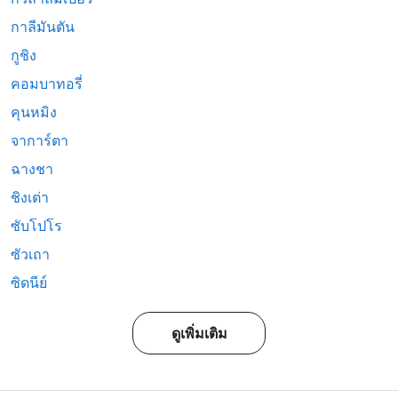
กาลีมันตัน
กูชิง
คอมบาทอรี่
คุนหมิง
จาการ์ตา
ฉางชา
ชิงเต่า
ซับโปโร
ซัวเถา
ซิดนีย์
ดูเพิ่มเติม