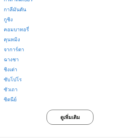
กาลีมันตัน
กูชิง
คอมบาทอรี่
คุนหมิง
จาการ์ตา
ฉางชา
ชิงเต่า
ซับโปโร
ซัวเถา
ซิดนีย์
ดูเพิ่มเติม