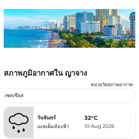
สภาพภูมิอากาศใน ญาจาง
หน่วยวัดสภาพอากาศ
:
Weather unit option เซลเซียส Selected
เซลเซียส
keyboard_arrow_down
32°C
วันจันทร์
10 Aug 2026
เมฆเต็มท้องฟ้า