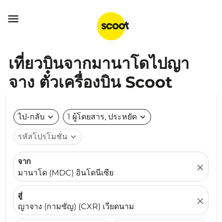

เที่ยวบินจากมานาโดไปญา
จาง ตั๋วเครื่องบิน Scoot
ไป-กลับ
expand_more
1 ผู้โดยสาร, ประหยัด
expand_more
รหัสโปรโมชั่น
expand_more
จาก
close
มานาโด (MDC) อินโดนีเซีย
สู่
close
ญาจาง (กามซัญ) (CXR) เวียดนาม