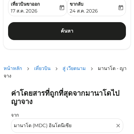
เที่ยวบินขาออก
ขากลับ
today
today
fc-booking-departure-date-aria-label
fc-booking-return-date-ari
17 ส.ค. 2026
24 ส.ค. 2026
ค้นหา
หน้าหลัก
เที่ยวบิน
สู่ เวียดนาม
มานาโด - ญา
จาง
ค่าโดยสารที่ถูกที่สุดจากมานาโดไป
ลองอัปเดตเส้นทางของคุณ (ต้นทางและ/หรือปลายทาง) หรือเลื
ญาจาง
จาก
close