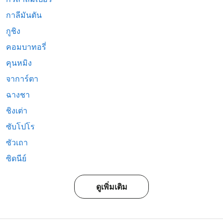
กาลีมันตัน
กูชิง
คอมบาทอรี่
คุนหมิง
จาการ์ตา
ฉางชา
ชิงเต่า
ซับโปโร
ซัวเถา
ซิดนีย์
ดูเพิ่มเติม