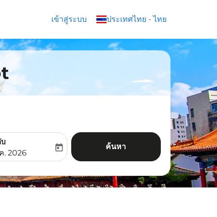
เข้าสู่ระบบ
keyboard_arrow_down
ประเทศไทย
-
ไทย
ot
ับ
ค้นหา
today
aria-label
ooking-return-date-aria-label
.ค. 2026