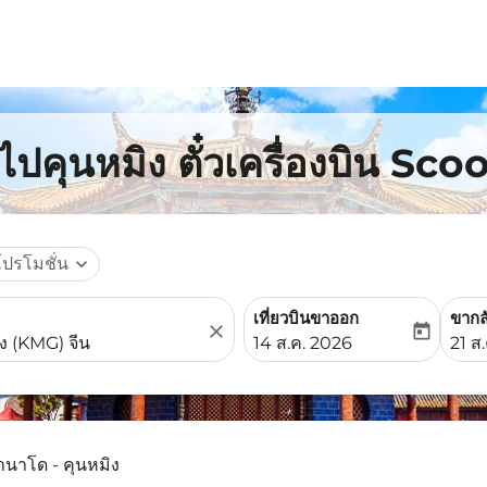
ปคุนหมิง ตั๋วเครื่องบิน Sco
โปรโมชั่น
expand_more
เที่ยวบินขาออก
ขากล
close
today
fc-booking-departure-date-
fc-b
14 ส.ค. 2026
21 ส
านาโด - คุนหมิง