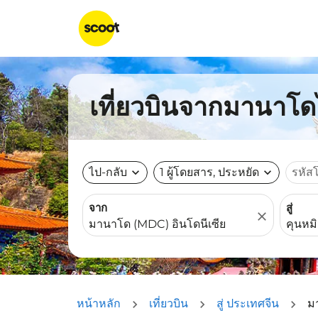
เที่ยวบินจากมานาโดไ
ไป-กลับ
expand_more
1 ผู้โดยสาร, ประหยัด
expand_more
รหัส
จาก
สู่
close
หน้าหลัก
เที่ยวบิน
สู่ ประเทศจีน
ม