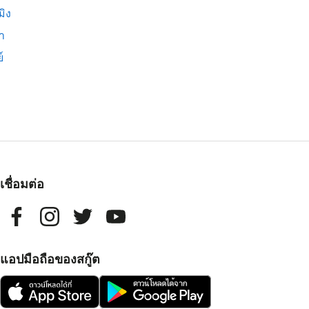
มิง
่า
์
เชื่อมต่อ
แอปมือถือของสกู๊ต