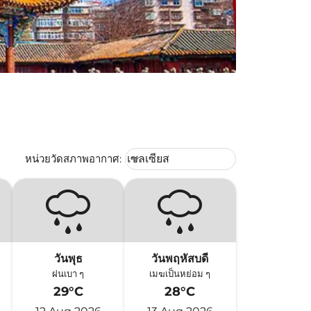
Weather unit option เซลเซียส Selec
หน่วยวัดสภาพอากาศ
:
เซลเซียส
keyboard_arrow_down
วันพุธ
วันพฤหัสบดี
ฝนเบา ๆ
เมฆเป็นหย่อม ๆ
29°C
28°C