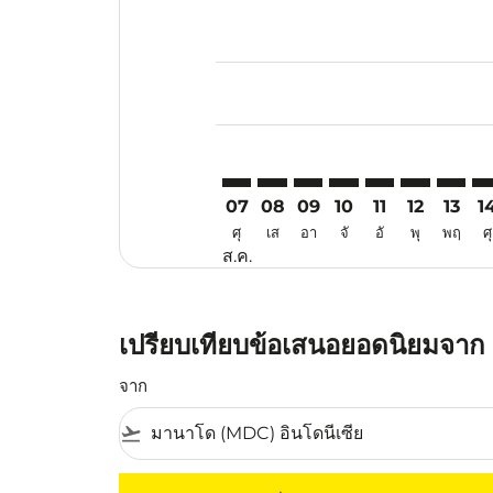
Displaying fares for สิงหาคม-202
MDC–KMG: cmp-view-offers-discl
MDC–KMG: cmp-view-offers-d
MDC–KMG: cmp-view-offe
MDC–KMG: cmp-view-
MDC–KMG: cmp-v
MDC–KMG: c
MDC–KM
MD
07
08
09
10
11
12
13
1
ศุ
เส
อา
จั
อั
พุ
พฤ
ศุ
ส.ค.
เปรียบเทียบข้อเสนอยอดนิยมจาก 
จาก
flight_takeoff
ไม่มีค่าโดยสารที่ตรงกับเกณฑ์การคัดกรองของค