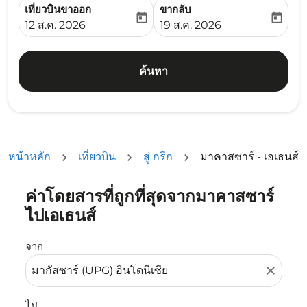
เที่ยวบินขาออก
ขากลับ
today
today
fc-booking-departure-date-aria-label
fc-booking-return-date-ari
12 ส.ค. 2026
19 ส.ค. 2026
ค้นหา
หน้าหลัก
เที่ยวบิน
สู่ กรีก
มาคาสซาร์ - เอเธนส์
ค่าโดยสารที่ถูกที่สุดจากมาคาสซาร์
ลองอัปเดตเส้นทางของคุณ (ต้นทางและ/หรือปลายทาง) หรือเลื
ไปเอเธนส์
จาก
close
ไป