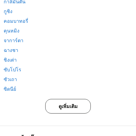
กาลีมันตัน
กูชิง
คอมบาทอรี่
คุนหมิง
จาการ์ตา
ฉางชา
ชิงเต่า
ซับโปโร
ซัวเถา
ซิดนีย์
ดูเพิ่มเติม