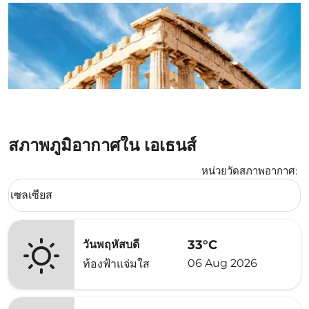
สภาพภูมิอากาศใน เอเธนส์
หน่วยวัดสภาพอากาศ
:
Weather unit option เซลเซียส Selected
เซลเซียส
keyboard_arrow_down
33°C
วันพฤหัสบดี
06 Aug 2026
ท้องฟ้าแจ่มใส