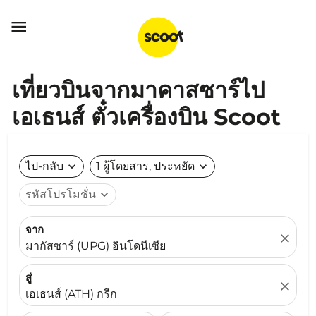

เที่ยวบินจากมาคาสซาร์ไป
เอเธนส์ ตั๋วเครื่องบิน Scoot
ไป-กลับ
expand_more
1 ผู้โดยสาร, ประหยัด
expand_more
รหัสโปรโมชั่น
expand_more
จาก
close
มากัสซาร์ (UPG) อินโดนีเซีย
สู่
close
เอเธนส์ (ATH) กรีก