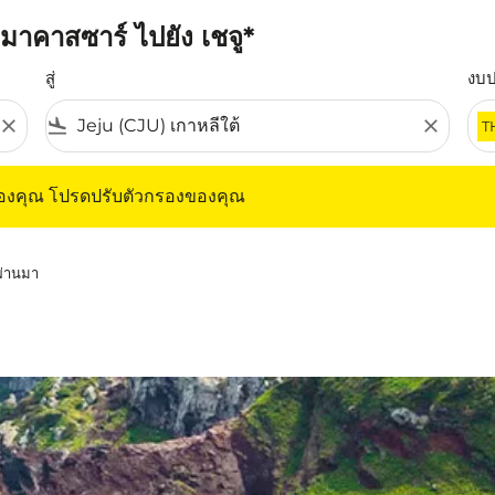
มาคาสซาร์ ไปยัง เชจู*
สู่
งบ
close
flight_land
close
T
ุณ โปรดปรับตัวกรองของคุณ
ของคุณ โปรดปรับตัวกรองของคุณ
่ผ่านมา