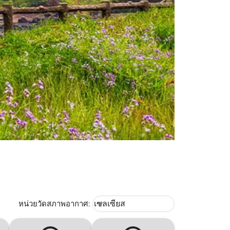
Weather unit option เซลเซียส Selec
หน่วยวัดสภาพอากาศ
:
เซลเซียส
keyboard_arrow_down