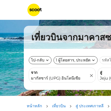
เที่ยวบินจากมาคาสซา
ไป-กลับ
expand_more
1 ผู้โดยสาร, ประหยัด
expand_more
รหัส
จาก
สู่
close
หน้าหลัก
เที่ยวบิน
สู่ ประเทศเกาหลี