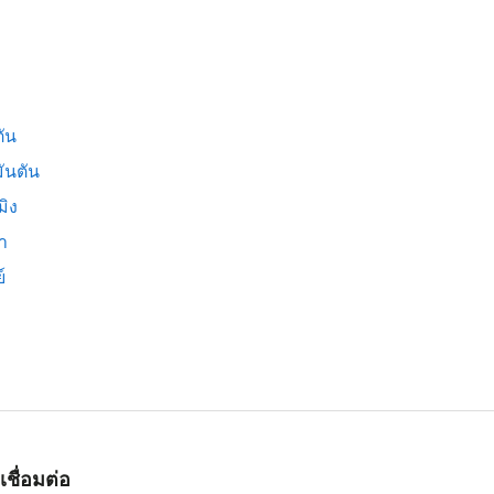
ัน
ันตัน
มิง
่า
์
เชื่อมต่อ