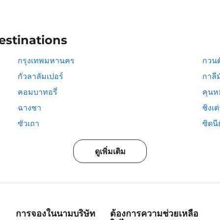
estinations
กรุงเทพมหานคร
กวนต
กัวลาลัมเปอร์
กาลีม
คอมบาทอรี่
คุนห
ฉางชา
ชิงเต
ซัวเถา
ซิดนีย
ดูเพิ่มเติม
การจองในนามบริษัท
ต้องการความช่วยเหลือ