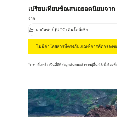
เปรียบเทียบข้อเสนอยอดนิยมจาก 
จาก
flight_takeoff
ไม่มีค่าโดยสารที่ตรงกับเกณฑ์การคัดกรองของค
ไม่มีค่าโดยสารที่ตรงกับเกณฑ์การคัดกรอง
*ราคาตั๋วเครื่องบินที่ดีที่สุดถูกค้นพบแล้วจากผู้อื่น 48 ชั่วโมงที