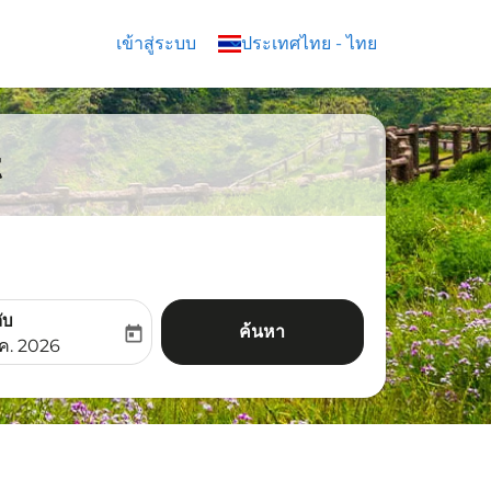
เข้าสู่ระบบ
keyboard_arrow_down
ประเทศไทย
-
ไทย
t
ับ
ค้นหา
today
aria-label
ooking-return-date-aria-label
.ค. 2026