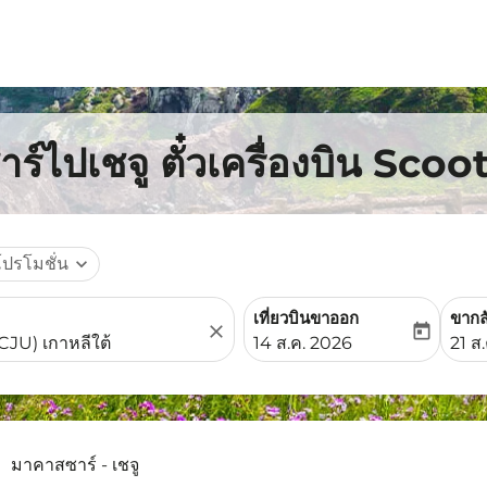
ร์ไปเชจู ตั๋วเครื่องบิน Scoo
โปรโมชั่น
expand_more
เที่ยวบินขาออก
ขากล
close
today
fc-booking-departure-date-
fc-b
14 ส.ค. 2026
21 ส
มาคาสซาร์ - เชจู