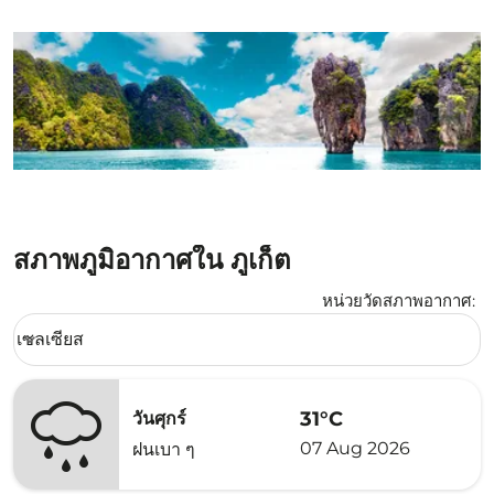
สภาพภูมิอากาศใน ภูเก็ต
หน่วยวัดสภาพอากาศ
:
Weather unit option เซลเซียส Selected
เซลเซียส
keyboard_arrow_down
31°C
วันศุกร์
07 Aug 2026
ฝนเบา ๆ