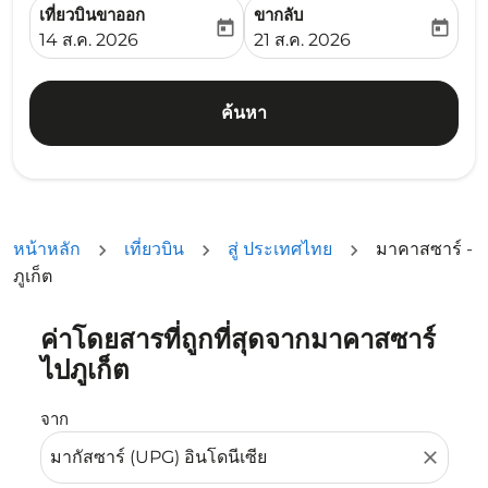
เที่ยวบินขาออก
ขากลับ
today
today
fc-booking-departure-date-aria-label
fc-booking-return-date-ari
14 ส.ค. 2026
21 ส.ค. 2026
ค้นหา
หน้าหลัก
เที่ยวบิน
สู่ ประเทศไทย
มาคาสซาร์ -
ภูเก็ต
ค่าโดยสารที่ถูกที่สุดจากมาคาสซาร์
ลองอัปเดตเส้นทางของคุณ (ต้นทางและ/หรือปลายทาง) หรือเลื
ไปภูเก็ต
จาก
close