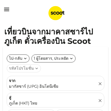

เที่ยวบินจากมาคาสซาร์ไป
ภูเก็ต ตั๋วเครื่องบิน Scoot
ไป-กลับ
expand_more
1 ผู้โดยสาร, ประหยัด
expand_more
รหัสโปรโมชั่น
expand_more
จาก
close
มากัสซาร์ (UPG) อินโดนีเซีย
สู่
close
ภูเก็ต (HKT) ไทย