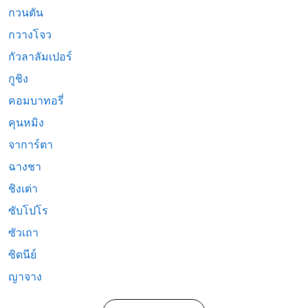
กวนตัน
กวางโจว
กัวลาลัมเปอร์
กูชิง
คอมบาทอรี่
คุนหมิง
จาการ์ตา
ฉางชา
ชิงเต่า
ซับโปโร
ซัวเถา
ซิดนีย์
ญาจาง