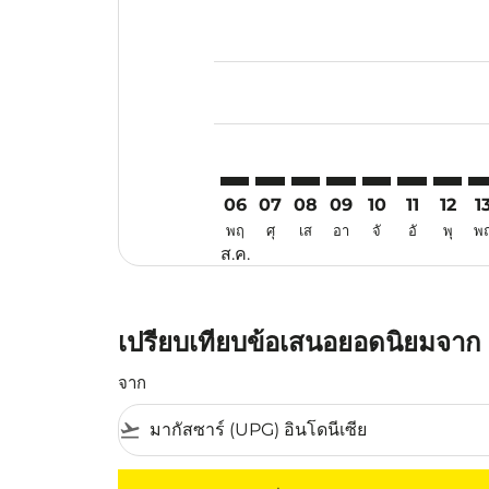
Displaying fares for สิงหาคม-202
UPG–NKG: cmp-view-offers-discl
UPG–NKG: cmp-view-offers-d
UPG–NKG: cmp-view-offe
UPG–NKG: cmp-view-
UPG–NKG: cmp-v
UPG–NKG: c
UPG–NK
UP
06
07
08
09
10
11
12
1
พฤ
ศุ
เส
อา
จั
อั
พุ
พ
ส.ค.
เปรียบเทียบข้อเสนอยอดนิยมจาก 
จาก
flight_takeoff
ไม่มีค่าโดยสารที่ตรงกับเกณฑ์การคัดกรองของค