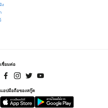
มิง
่า
์
เชื่อมต่อ
แอปมือถือของสกู๊ต