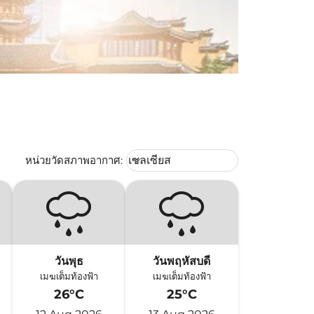
Weather unit option เซลเซียส Selec
หน่วยวัดสภาพอากาศ
:
เซลเซียส
keyboard_arrow_down
วันพุธ
วันพฤหัสบดี
เมฆเต็มท้องฟ้า
เมฆเต็มท้องฟ้า
26°C
25°C