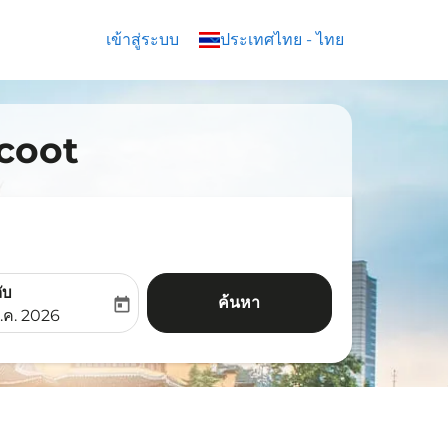
เข้าสู่ระบบ
keyboard_arrow_down
ประเทศไทย
-
ไทย
Scoot
ับ
ค้นหา
today
aria-label
ooking-return-date-aria-label
.ค. 2026