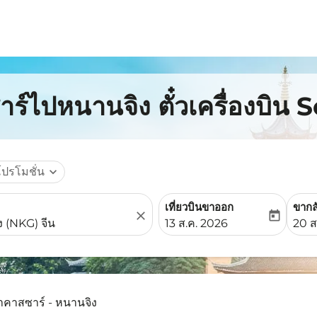
ร์ไปหนานจิง ตั๋วเครื่องบิน 
โปรโมชั่น
expand_more
เที่ยวบินขาออก
ขากล
close
today
fc-booking-departure-date-
fc-b
13 ส.ค. 2026
20 ส
าคาสซาร์ - หนานจิง