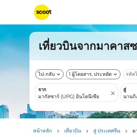
เที่ยวบินจากมาคาสซา
ไป-กลับ
expand_more
1 ผู้โดยสาร, ประหยัด
expand_more
รหัส
จาก
สู่
close
หน้าหลัก
เที่ยวบิน
สู่ ประเทศจีน
ม