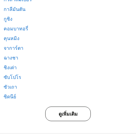
กาลีมันตัน
กูชิง
คอมบาทอรี่
คุนหมิง
จาการ์ตา
ฉางชา
ชิงเต่า
ซับโปโร
ซัวเถา
ซิดนีย์
ดูเพิ่มเติม