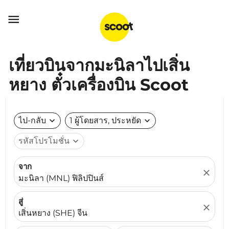

เที่ยวบินจากมะนิลาไปเสิ่น
หยาง ตั๋วเครื่องบิน Scoot
ไป-กลับ
expand_more
1 ผู้โดยสาร, ประหยัด
expand_more
รหัสโปรโมชั่น
expand_more
จาก
close
มะนิลา (MNL) ฟิลิปปินส์
สู่
close
เสิ่นหยาง (SHE) จีน