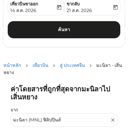
เที่ยวบินขาออก
ขากลับ
today
today
fc-booking-departure-date-aria-label
fc-booking-return-date-ari
14 ส.ค. 2026
21 ส.ค. 2026
ค้นหา
หน้าหลัก
เที่ยวบิน
สู่ ประเทศจีน
มะนิลา - เสิ่น
หยาง
ค่าโดยสารที่ถูกที่สุดจากมะนิลาไป
ลองอัปเดตเส้นทางของคุณ (ต้นทางและ/หรือปลายทาง) หรือเลื
เสิ่นหยาง
จาก
close