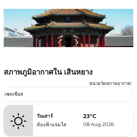
สภาพภูมิอากาศใน เสิ่นหยาง
หน่วยวัดสภาพอากาศ
:
Weather unit option เซลเซียส Selected
เซลเซียส
keyboard_arrow_down
23°C
วันเสาร์
08 Aug 2026
ท้องฟ้าแจ่มใส