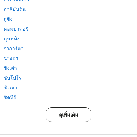
กาลีมันตัน
กูชิง
คอมบาทอรี่
คุนหมิง
จาการ์ตา
ฉางชา
ชิงเต่า
ซับโปโร
ซัวเถา
ซิดนีย์
ดูเพิ่มเติม