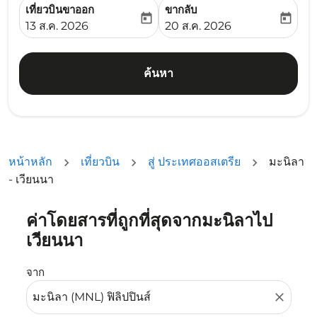
เที่ยวบินขาออก
ขากลับ
today
today
fc-booking-departure-date-aria-label
fc-booking-return-date-ari
13 ส.ค. 2026
20 ส.ค. 2026
ค้นหา
หน้าหลัก
เที่ยวบิน
สู่ ประเทศออสเตรีย
มะนิลา
- เวียนนา
ค่าโดยสารที่ถูกที่สุดจากมะนิลาไป
ลองอัปเดตเส้นทางของคุณ (ต้นทางและ/หรือปลายทาง) หรือเลื
เวียนนา
จาก
close