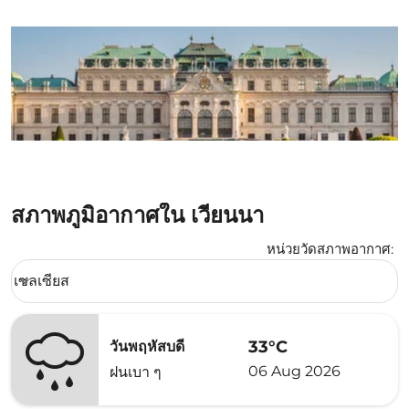
สภาพภูมิอากาศใน เวียนนา
หน่วยวัดสภาพอากาศ
:
Weather unit option เซลเซียส Selected
เซลเซียส
keyboard_arrow_down
33°C
วันพฤหัสบดี
06 Aug 2026
ฝนเบา ๆ