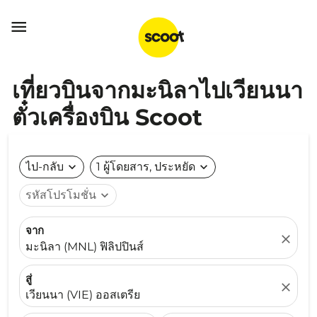

เที่ยวบินจากมะนิลาไปเวียนนา
ตั๋วเครื่องบิน Scoot
ไป-กลับ
expand_more
1 ผู้โดยสาร, ประหยัด
expand_more
รหัสโปรโมชั่น
expand_more
จาก
close
มะนิลา (MNL) ฟิลิปปินส์
สู่
close
เวียนนา (VIE) ออสเตรีย