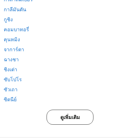
กาลีมันตัน
กูชิง
คอมบาทอรี่
คุนหมิง
จาการ์ตา
ฉางชา
ชิงเต่า
ซับโปโร
ซัวเถา
ซิดนีย์
ดูเพิ่มเติม