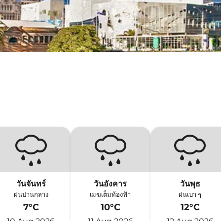
วันจันทร์
วันอังคาร
วันพุธ
ฝนปานกลาง
เมฆเต็มท้องฟ้า
ฝนเบา ๆ
7°C
10°C
12°C