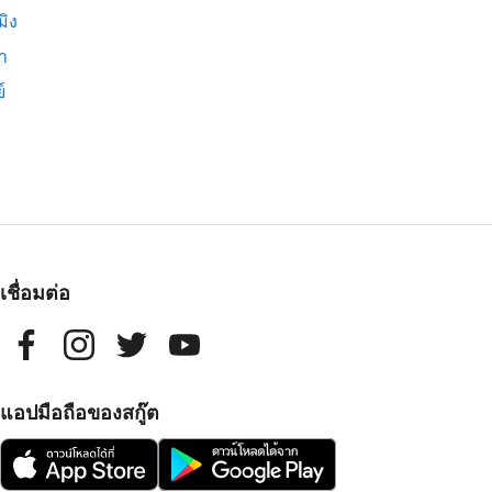
มิง
่า
์
เชื่อมต่อ
แอปมือถือของสกู๊ต