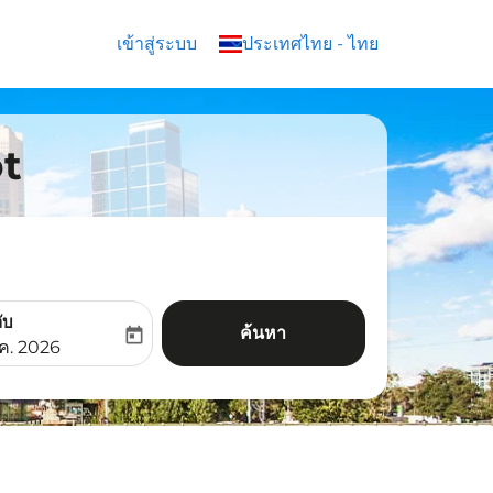
เข้าสู่ระบบ
keyboard_arrow_down
ประเทศไทย
-
ไทย
ot
ับ
ค้นหา
today
aria-label
ooking-return-date-aria-label
.ค. 2026