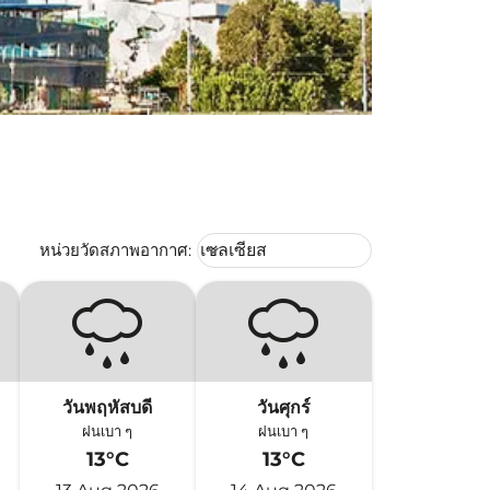
Weather unit option เซลเซียส Selec
หน่วยวัดสภาพอากาศ
:
เซลเซียส
keyboard_arrow_down
วันพฤหัสบดี
วันศุกร์
ฝนเบา ๆ
ฝนเบา ๆ
13°C
13°C