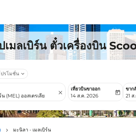
เมลเบิร์น ตั๋วเครื่องบิน Sco
โปรโมชั่น
expand_more
เที่ยวบินขาออก
ขากล
close
today
fc-booking-departure-date-
fc-b
14 ส.ค. 2026
21 ส
ย
มะนิลา - เมลเบิร์น