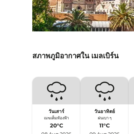
สภาพภูมิอากาศใน เมลเบิร์น
วันเสาร์
วันอาทิตย์
เมฆเต็มท้องฟ้า
ฝนเบา ๆ
20°C
11°C