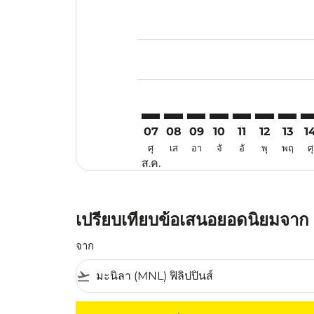
Displaying fares for สิงหาคม-202
MNL–MEL: cmp-view-offers-discl
MNL–MEL: cmp-view-offers-d
MNL–MEL: cmp-view-offe
MNL–MEL: cmp-view-
MNL–MEL: cmp-v
MNL–MEL: c
MNL–ME
MN
07
08
09
10
11
12
13
1
ศุ
เส
อา
จั
อั
พุ
พฤ
ศุ
ส.ค.
เปรียบเทียบข้อเสนอยอดนิยมจาก ม
จาก
flight_takeoff
ไม่มีค่าโดยสารที่ตรงกับเกณฑ์การคัดกรองของค