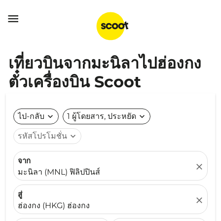

เที่ยวบินจากมะนิลาไปฮ่องกง
ตั๋วเครื่องบิน Scoot
ไป-กลับ
expand_more
1 ผู้โดยสาร, ประหยัด
expand_more
รหัสโปรโมชั่น
expand_more
จาก
close
มะนิลา (MNL) ฟิลิปปินส์
สู่
close
ฮ่องกง (HKG) ฮ่องกง