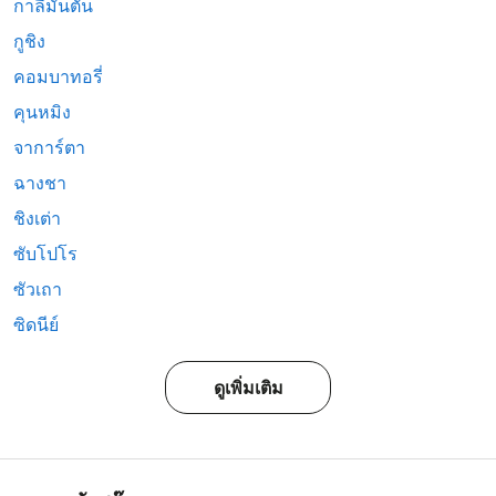
กาลีมันตัน
กูชิง
คอมบาทอรี่
คุนหมิง
จาการ์ตา
ฉางชา
ชิงเต่า
ซับโปโร
ซัวเถา
ซิดนีย์
ดูเพิ่มเติม