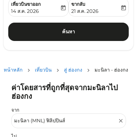
เที่ยวบินขาออก
ขากลับ
today
today
fc-booking-departure-date-aria-label
fc-booking-return-date-ari
14 ส.ค. 2026
21 ส.ค. 2026
ค้นหา
หน้าหลัก
เที่ยวบิน
สู่ ฮ่องกง
มะนิลา - ฮ่องกง
ค่าโดยสารที่ถูกที่สุดจากมะนิลาไป
ลองอัปเดตเส้นทางของคุณ (ต้นทางและ/หรือปลายทาง) หรือเลื
ฮ่องกง
จาก
close
ไป