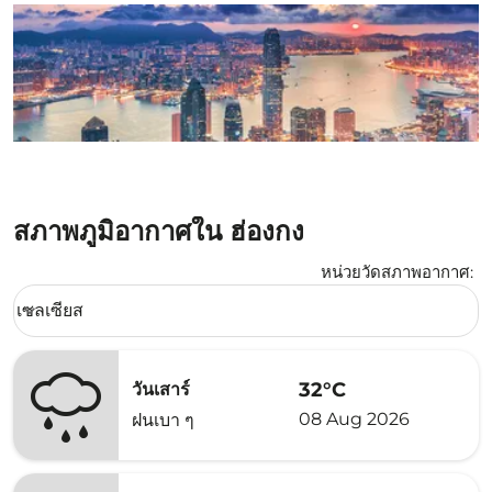
สภาพภูมิอากาศใน ฮ่องกง
หน่วยวัดสภาพอากาศ
:
Weather unit option เซลเซียส Selected
เซลเซียส
keyboard_arrow_down
32°C
วันเสาร์
08 Aug 2026
ฝนเบา ๆ