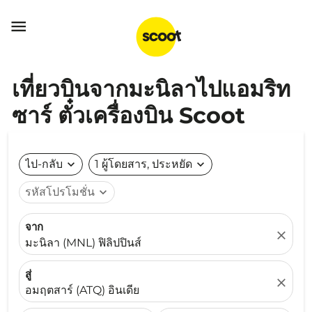

เที่ยวบินจากมะนิลาไปแอมริท
ซาร์ ตั๋วเครื่องบิน Scoot
ไป-กลับ
expand_more
1 ผู้โดยสาร, ประหยัด
expand_more
รหัสโปรโมชั่น
expand_more
จาก
close
มะนิลา (MNL) ฟิลิปปินส์
สู่
close
อมฤตสาร์ (ATQ) อินเดีย