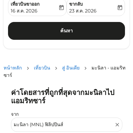
เที่ยวบินขาออก
ขากลับ
today
today
fc-booking-departure-date-aria-label
fc-booking-return-date-ari
16 ส.ค. 2026
23 ส.ค. 2026
ค้นหา
หน้าหลัก
เที่ยวบิน
สู่ อินเดีย
มะนิลา - แอมริท
ซาร์
ค่าโดยสารที่ถูกที่สุดจากมะนิลาไป
ลองอัปเดตเส้นทางของคุณ (ต้นทางและ/หรือปลายทาง) หรือเลื
แอมริทซาร์
จาก
close