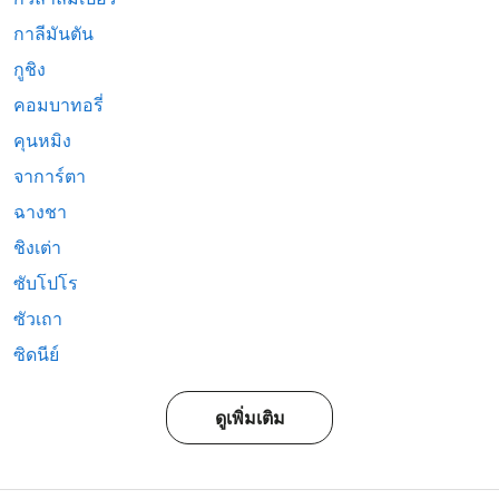
กาลีมันตัน
กูชิง
คอมบาทอรี่
คุนหมิง
จาการ์ตา
ฉางชา
ชิงเต่า
ซับโปโร
ซัวเถา
ซิดนีย์
ดูเพิ่มเติม