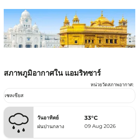
สภาพภูมิอากาศใน แอมริทซาร์
หน่วยวัดสภาพอากาศ
:
Weather unit option เซลเซียส Selected
เซลเซียส
keyboard_arrow_down
33°C
วันอาทิตย์
09 Aug 2026
ฝนปานกลาง