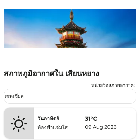
สภาพภูมิอากาศใน เสียนหยาง
หน่วยวัดสภาพอากาศ
:
Weather unit option เซลเซียส Selected
เซลเซียส
keyboard_arrow_down
31°C
วันอาทิตย์
09 Aug 2026
ท้องฟ้าแจ่มใส