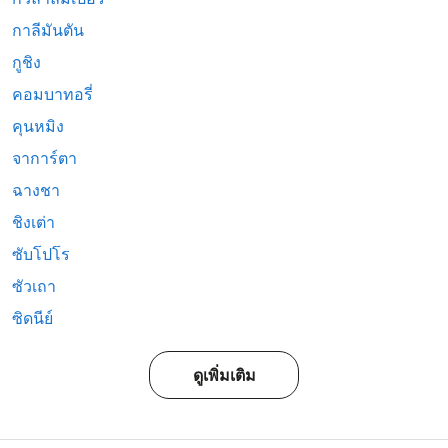
กาลีมันตัน
กูชิง
คอมบาทอรี่
คุนหมิง
จาการ์ตา
ฉางชา
ชิงเต่า
ซับโปโร
ซัวเถา
ซิดนีย์
ดูเพิ่มเติม