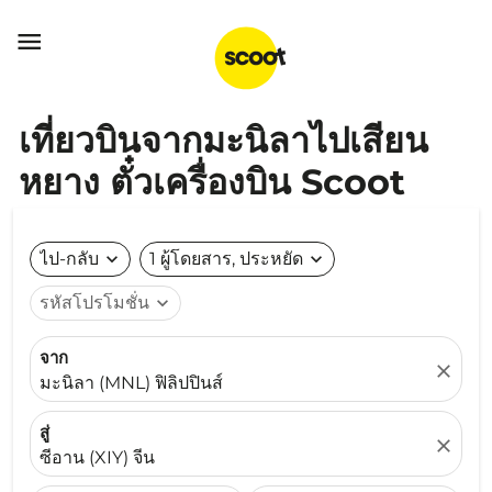

เที่ยวบินจากมะนิลาไปเสียน
หยาง ตั๋วเครื่องบิน Scoot
ไป-กลับ
expand_more
1 ผู้โดยสาร, ประหยัด
expand_more
รหัสโปรโมชั่น
expand_more
จาก
close
มะนิลา (MNL) ฟิลิปปินส์
สู่
close
ซีอาน (XIY) จีน