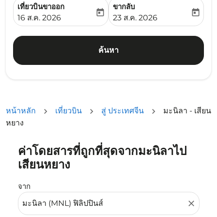
เที่ยวบินขาออก
ขากลับ
today
today
fc-booking-departure-date-aria-label
fc-booking-return-date-ari
16 ส.ค. 2026
23 ส.ค. 2026
ค้นหา
หน้าหลัก
เที่ยวบิน
สู่ ประเทศจีน
มะนิลา - เสียน
หยาง
ค่าโดยสารที่ถูกที่สุดจากมะนิลาไป
ลองอัปเดตเส้นทางของคุณ (ต้นทางและ/หรือปลายทาง) หรือเลื
เสียนหยาง
จาก
close