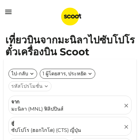

เที่ยวบินจากมะนิลาไปซับโปโร
ตั๋วเครื่องบิน Scoot
ไป-กลับ
expand_more
1 ผู้โดยสาร, ประหยัด
expand_more
รหัสโปรโมชั่น
expand_more
จาก
close
มะนิลา (MNL) ฟิลิปปินส์
สู่
close
ซัปโปโร (ฮอกไกโด) (CTS) ญี่ปุ่น