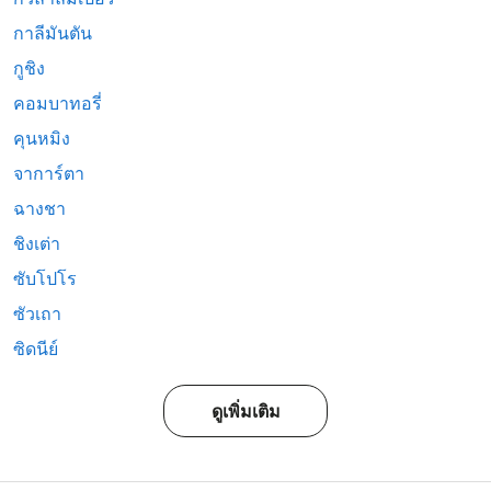
กาลีมันตัน
กูชิง
คอมบาทอรี่
คุนหมิง
จาการ์ตา
ฉางชา
ชิงเต่า
ซับโปโร
ซัวเถา
ซิดนีย์
ดูเพิ่มเติม