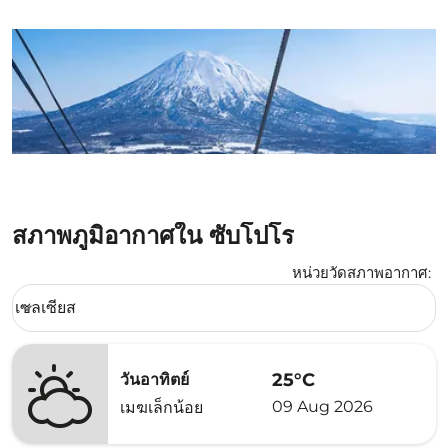
สภาพภูมิอากาศใน ซับโปโร
หน่วยวัดสภาพอากาศ
:
Weather unit option เซลเซียส Selected
เซลเซียส
keyboard_arrow_down
25°C
วันอาทิตย์
09 Aug 2026
เมฆเล็กน้อย