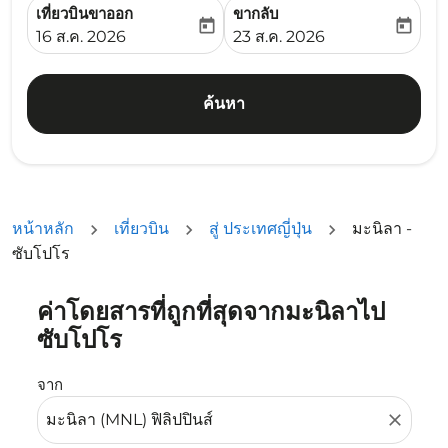
เที่ยวบินขาออก
ขากลับ
today
today
fc-booking-departure-date-aria-label
fc-booking-return-date-ari
16 ส.ค. 2026
23 ส.ค. 2026
ค้นหา
หน้าหลัก
เที่ยวบิน
สู่ ประเทศญี่ปุ่น
มะนิลา -
ซับโปโร
ค่าโดยสารที่ถูกที่สุดจากมะนิลาไป
ลองอัปเดตเส้นทางของคุณ (ต้นทางและ/หรือปลายทาง) หรือเลื
ซับโปโร
จาก
close