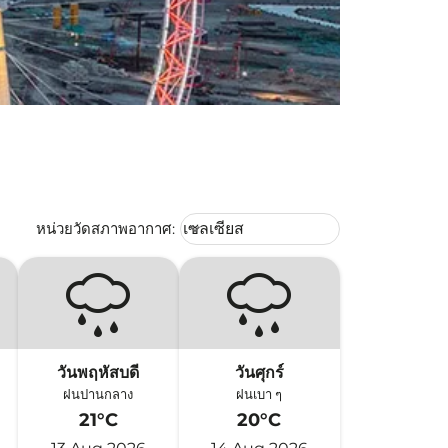
Weather unit option เซลเซียส Selec
หน่วยวัดสภาพอากาศ
:
เซลเซียส
keyboard_arrow_down
วันพฤหัสบดี
วันศุกร์
ฝนปานกลาง
ฝนเบา ๆ
21°C
20°C