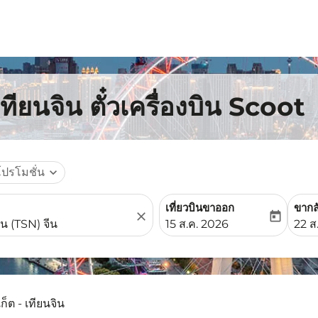
เทียนจิน ตั๋วเครื่องบิน Scoot
โปรโมชั่น
expand_more
เที่ยวบินขาออก
ขากล
close
today
fc-booking-departure-date-
fc-b
15 ส.ค. 2026
22 ส
เก็ต - เทียนจิน