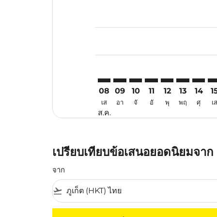
Displaying fares for สิงหาคม-202
HKT–TSN: cmp-view-offers-discla
HKT–TSN: cmp-view-offers-di
HKT–TSN: cmp-view-offer
HKT–TSN: cmp-view-o
HKT–TSN: cmp-v
HKT–TSN: c
HKT–TS
HK
08
09
10
11
12
13
14
1
เส
อา
จั
อั
พุ
พฤ
ศุ
เ
ส.ค.
เปรียบเทียบข้อเสนอยอดนิยมจาก ภู
จาก
flight_takeoff
ไม่มีค่าโดยสารที่ตรงกับเกณฑ์การคัดกรองของค