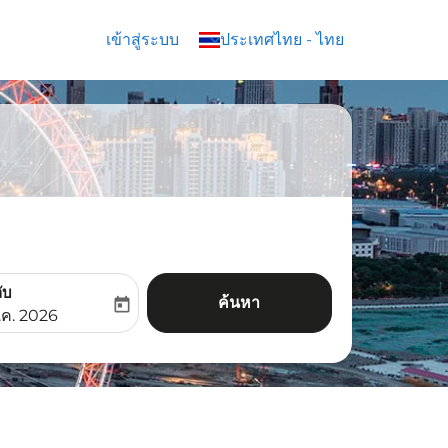
เข้าสู่ระบบ
keyboard_arrow_down
ประเทศไทย
-
ไทย
ับ
ค้นหา
today
aria-label
ooking-return-date-aria-label
.ค. 2026