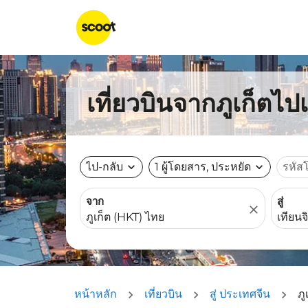
เที่ยวบินจากภูเก็ตไป
ไป-กลับ
expand_more
1 ผู้โดยสาร, ประหยัด
expand_more
รหัส
จาก
สู่
close
หน้าหลัก
เที่ยวบิน
สู่ ประเทศจีน
ภู