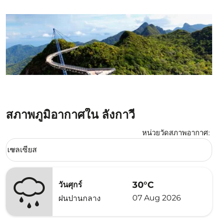
สภาพภูมิอากาศใน ลังกาวี
หน่วยวัดสภาพอากาศ
:
Weather unit option เซลเซียส Selected
เซลเซียส
keyboard_arrow_down
30°C
วันศุกร์
07 Aug 2026
ฝนปานกลาง