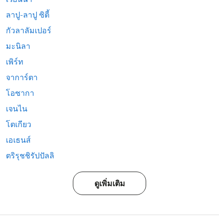
ลาปู-ลาปู ซิตี้
กัวลาลัมเปอร์
มะนิลา
เพิร์ท
จาการ์ตา
โอซากา
เจนไน
โตเกียว
เอเธนส์
ตริรุชชิรัปปัลลิ
ดูเพิ่มเติม