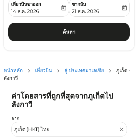
เที่ยวบินขาออก
ขากลับ
today
today
fc-booking-departure-date-aria-label
fc-booking-return-date-ari
14 ส.ค. 2026
21 ส.ค. 2026
ค้นหา
หน้าหลัก
เที่ยวบิน
สู่ ประเทศมาเลเซีย
ภูเก็ต -
ลังกาวี
ค่าโดยสารที่ถูกที่สุดจากภูเก็ตไป
ลองอัปเดตเส้นทางของคุณ (ต้นทางและ/หรือปลายทาง) หรือเลื
ลังกาวี
จาก
close