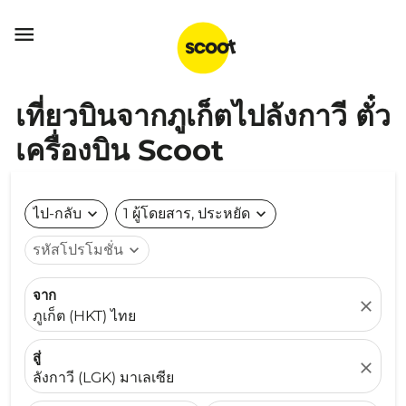

เที่ยวบินจากภูเก็ตไปลังกาวี ตั๋ว
เครื่องบิน Scoot
ไป-กลับ
expand_more
1 ผู้โดยสาร, ประหยัด
expand_more
รหัสโปรโมชั่น
expand_more
จาก
close
ภูเก็ต (HKT) ไทย
สู่
close
ลังกาวี (LGK) มาเลเซีย