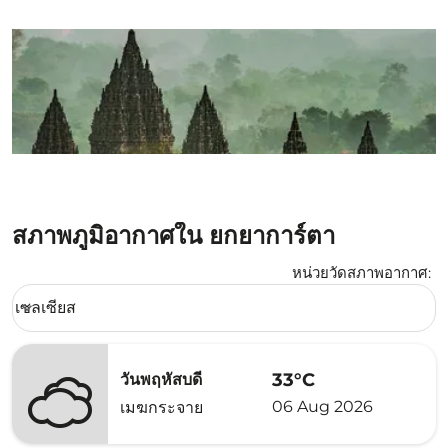
สภาพภูมิอากาศใน ยกยาการ์ตา
หน่วยวัดสภาพอากาศ
:
Weather unit option เซลเซียส Selected
เซลเซียส
keyboard_arrow_down
33°C
วันพฤหัสบดี
06 Aug 2026
เมฆกระจาย