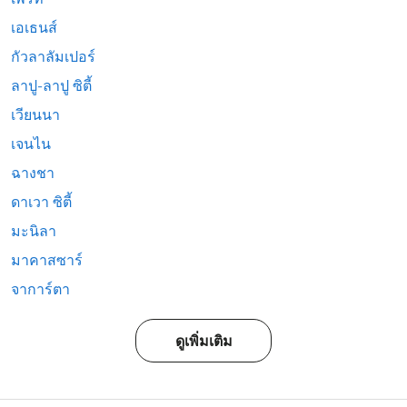
เอเธนส์
กัวลาลัมเปอร์
ลาปู-ลาปู ซิตี้
เวียนนา
เจนไน
ฉางชา
ดาเวา ซิตี้
มะนิลา
มาคาสซาร์
จาการ์ตา
ดูเพิ่มเติม