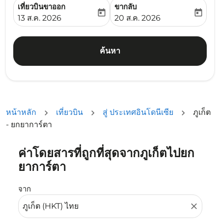
เที่ยวบินขาออก
ขากลับ
today
today
fc-booking-departure-date-aria-label
fc-booking-return-date-ari
13 ส.ค. 2026
20 ส.ค. 2026
ค้นหา
หน้าหลัก
เที่ยวบิน
สู่ ประเทศอินโดนีเซีย
ภูเก็ต
- ยกยาการ์ตา
ค่าโดยสารที่ถูกที่สุดจากภูเก็ตไปยก
ลองอัปเดตเส้นทางของคุณ (ต้นทางและ/หรือปลายทาง) หรือเลื
ยาการ์ตา
จาก
close