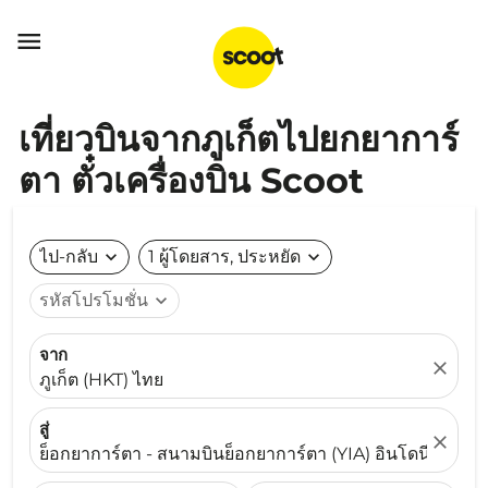

เที่ยวบินจากภูเก็ตไปยกยาการ์
ตา ตั๋วเครื่องบิน Scoot
ไป-กลับ
expand_more
1 ผู้โดยสาร, ประหยัด
expand_more
รหัสโปรโมชั่น
expand_more
จาก
close
ภูเก็ต (HKT) ไทย
สู่
close
ย็อกยาการ์ตา - สนามบินย็อกยาการ์ตา (YIA) อินโดนีเซีย