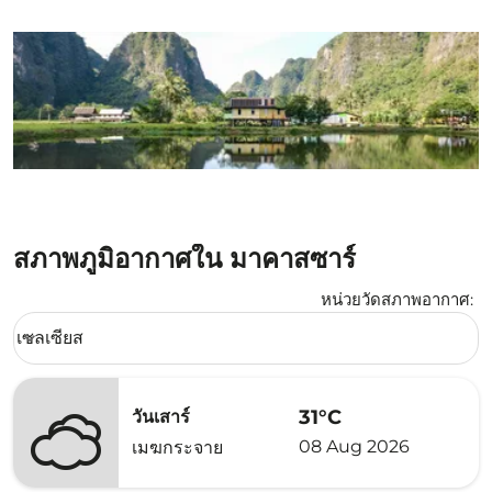
สภาพภูมิอากาศใน มาคาสซาร์
หน่วยวัดสภาพอากาศ
:
Weather unit option เซลเซียส Selected
เซลเซียส
keyboard_arrow_down
31°C
วันเสาร์
08 Aug 2026
เมฆกระจาย