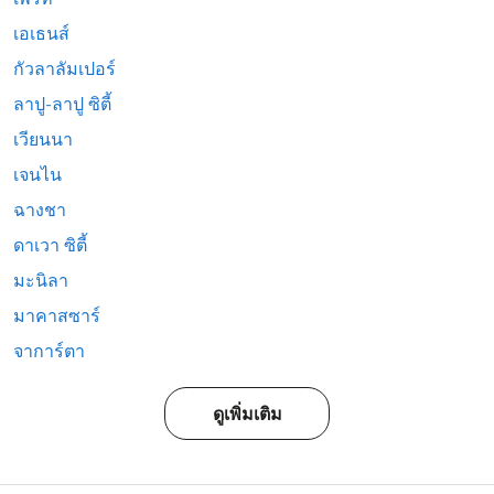
เอเธนส์
กัวลาลัมเปอร์
ลาปู-ลาปู ซิตี้
เวียนนา
เจนไน
ฉางชา
ดาเวา ซิตี้
มะนิลา
มาคาสซาร์
จาการ์ตา
ดูเพิ่มเติม