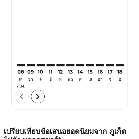
Displaying fares for สิงหาคม-2026
HKT–UPG: cmp-view-offers-disclaimer. ค้นหาข้อเสนอ
HKT–UPG: cmp-view-offers-disclaimer. ค้นหาข้อ
HKT–UPG: cmp-view-offers-disclaimer. ค้นห
HKT–UPG: cmp-view-offers-disclaimer. 
HKT–UPG: cmp-view-offers-disclaim
HKT–UPG: cmp-view-offers-disc
HKT–UPG: cmp-view-offers-
HKT–UPG: cmp-view-off
HKT–UPG: cmp-view
HKT–UPG: cmp-
HKT–UPG: 
HKT–U
H
08
09
10
11
12
13
14
15
16
17
18
19
เส
อา
จั
อั
พุ
พฤ
ศุ
เส
อา
จั
อั
พุ
ส.ค.
chevron_left
chevron_right
เปรียบเทียบข้อเสนอยอดนิยมจาก ภูเก็ต