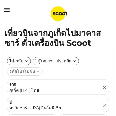

เที่ยวบินจากภูเก็ตไปมาคาส
ซาร์ ตั๋วเครื่องบิน Scoot
ไป-กลับ
expand_more
1 ผู้โดยสาร, ประหยัด
expand_more
รหัสโปรโมชั่น
expand_more
จาก
close
ภูเก็ต (HKT) ไทย
สู่
close
มากัสซาร์ (UPG) อินโดนีเซีย