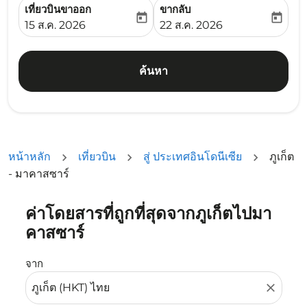
เที่ยวบินขาออก
ขากลับ
today
today
fc-booking-departure-date-aria-label
fc-booking-return-date-ari
15 ส.ค. 2026
22 ส.ค. 2026
ค้นหา
หน้าหลัก
เที่ยวบิน
สู่ ประเทศอินโดนีเซีย
ภูเก็ต
- มาคาสซาร์
ค่าโดยสารที่ถูกที่สุดจากภูเก็ตไปมา
ลองอัปเดตเส้นทางของคุณ (ต้นทางและ/หรือปลายทาง) หรือเลื
คาสซาร์
จาก
close