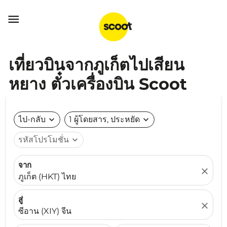

เที่ยวบินจากภูเก็ตไปเสียน
หยาง ตั๋วเครื่องบิน Scoot
ไป-กลับ
expand_more
1 ผู้โดยสาร, ประหยัด
expand_more
รหัสโปรโมชั่น
expand_more
จาก
close
ภูเก็ต (HKT) ไทย
สู่
close
ซีอาน (XIY) จีน