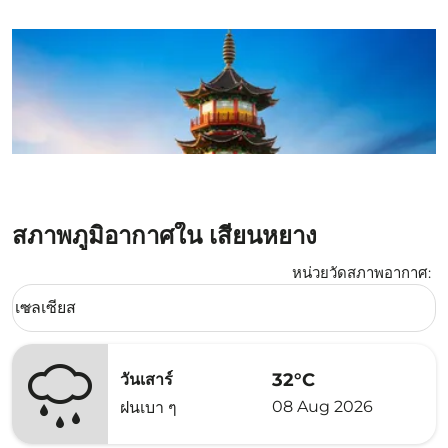
สภาพภูมิอากาศใน เสียนหยาง
หน่วยวัดสภาพอากาศ
:
Weather unit option เซลเซียส Selected
เซลเซียส
keyboard_arrow_down
32°C
วันเสาร์
08 Aug 2026
ฝนเบา ๆ