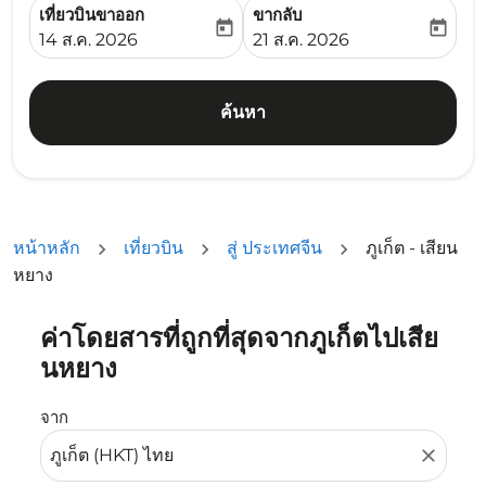
เที่ยวบินขาออก
ขากลับ
today
today
fc-booking-departure-date-aria-label
fc-booking-return-date-ari
14 ส.ค. 2026
21 ส.ค. 2026
ค้นหา
หน้าหลัก
เที่ยวบิน
สู่ ประเทศจีน
ภูเก็ต - เสียน
หยาง
ค่าโดยสารที่ถูกที่สุดจากภูเก็ตไปเสีย
ลองอัปเดตเส้นทางของคุณ (ต้นทางและ/หรือปลายทาง) หรือเลื
นหยาง
จาก
close