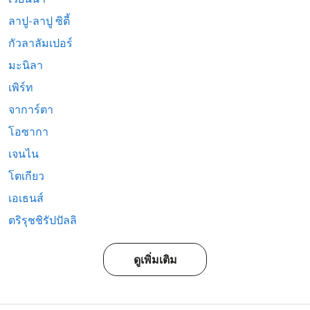
ลาปู-ลาปู ซิตี้
กัวลาลัมเปอร์
มะนิลา
เพิร์ท
จาการ์ตา
โอซากา
เจนไน
โตเกียว
เอเธนส์
ตริรุชชิรัปปัลลิ
ดูเพิ่มเติม