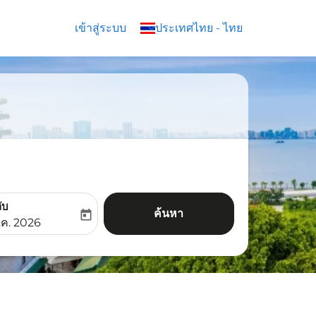
เข้าสู่ระบบ
keyboard_arrow_down
ประเทศไทย
-
ไทย
ับ
ค้นหา
today
aria-label
ooking-return-date-aria-label
.ค. 2026