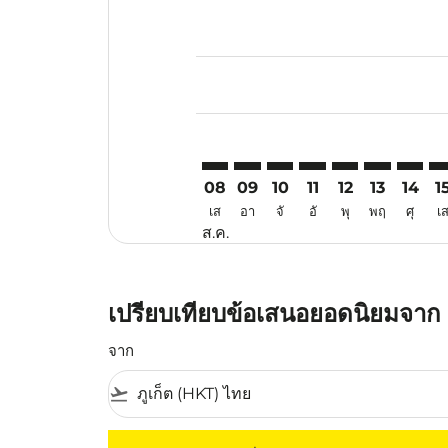
Displaying fares for สิงหาคม-202
HKT–SWA: cmp-view-offers-discla
HKT–SWA: cmp-view-offers-di
HKT–SWA: cmp-view-offe
HKT–SWA: cmp-view-
HKT–SWA: cmp-v
HKT–SWA: c
HKT–SW
HK
08
09
10
11
12
13
14
1
เส
อา
จั
อั
พุ
พฤ
ศุ
เ
ส.ค.
เปรียบเทียบข้อเสนอยอดนิยมจาก ภู
จาก
flight_takeoff
ไม่มีค่าโดยสารที่ตรงกับเกณฑ์การคัดกรองของค