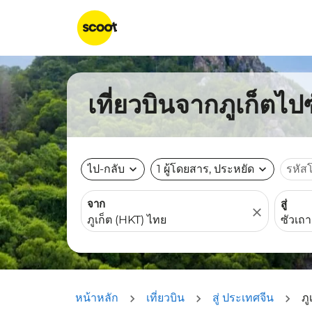
เที่ยวบินจากภูเก็ตไป
ไป-กลับ
expand_more
1 ผู้โดยสาร, ประหยัด
expand_more
รหัส
จาก
สู่
close
หน้าหลัก
เที่ยวบิน
สู่ ประเทศจีน
ภู