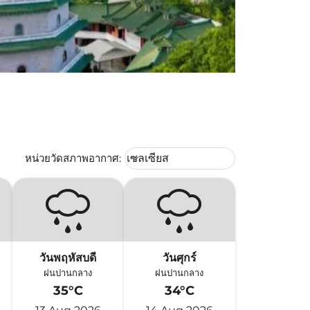
Weather unit option เซลเซียส Selec
หน่วยวัดสภาพอากาศ
:
เซลเซียส
keyboard_arrow_down
วันพฤหัสบดี
วันศุกร์
ฝนปานกลาง
ฝนปานกลาง
35°C
34°C