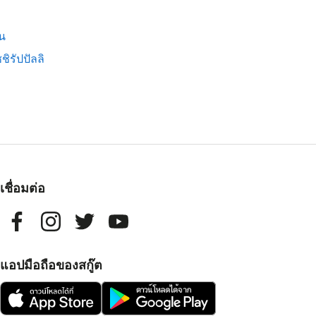
น
ชชิรัปปัลลิ
เชื่อมต่อ
แอปมือถือของสกู๊ต