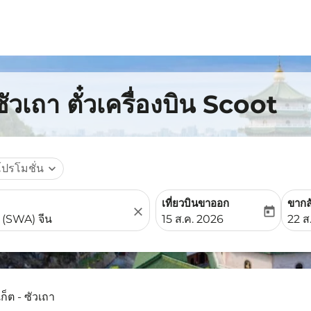
ซัวเถา ตั๋วเครื่องบิน Scoot
โปรโมชั่น
expand_more
เที่ยวบินขาออก
ขากล
close
today
fc-booking-departure-date-
fc-b
15 ส.ค. 2026
22 ส
เก็ต - ซัวเถา